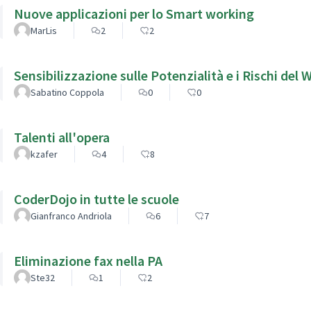
Nuove applicazioni per lo Smart working
MarLis
2
2
Sensibilizzazione sulle Potenzialità e i Rischi del
Sabatino Coppola
0
0
Talenti all'opera
kzafer
4
8
CoderDojo in tutte le scuole
Gianfranco Andriola
6
7
Eliminazione fax nella PA
Ste32
1
2