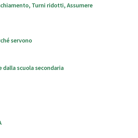
cchiamento, Turni ridotti, Assumere
rché servono
e dalla scuola secondaria
A