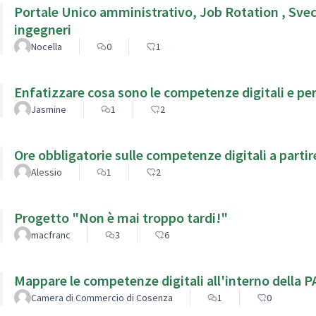
Portale Unico amministrativo, Job Rotation , Sve
ingegneri
Nocella
0
1
Enfatizzare cosa sono le competenze digitali e pe
Jasmine
1
2
Ore obbligatorie sulle competenze digitali a partir
Alessio
1
2
Progetto "Non è mai troppo tardi!"
macfranc
3
6
Mappare le competenze digitali all'interno della P
Camera di Commercio di Cosenza
1
0