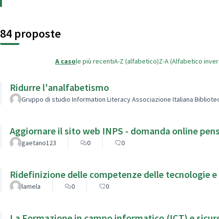
84 proposte
A caso
le più recenti
A-Z (alfabetico)
Z-A (Alfabetico inve
Ridurre l'analfabetismo
Gruppo di studio Information Literacy Associazione Italiana Bibliot
Aggiornare il sito web INPS - domanda online pens
gaetano123
0
0
Ridefinizione delle competenze delle tecnologie e 
lamela
0
0
La Formazione in campo informatico (ICT) e sicure