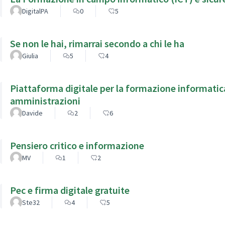
DigitalPA
0
5
Se non le hai, rimarrai secondo a chi le ha
Giulia
5
4
Piattaforma digitale per la formazione informatic
amministrazioni
Davide
2
6
Pensiero critico e informazione
MV
1
2
Pec e firma digitale gratuite
Ste32
4
5