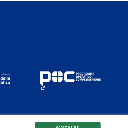
rno)
(Collegamento esterno)
Accetta tutti