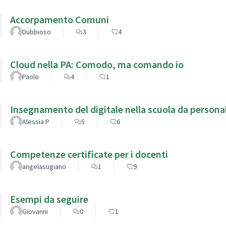
Accorpamento Comuni
Dubbioso
3
4
Cloud nella PA: Comodo, ma comando io
Paolo
4
1
Insegnamento del digitale nella scuola da person
Alessia P
5
6
Competenze certificate per i docenti
angelasugiano
1
9
Esempi da seguire
Giovanni
0
1