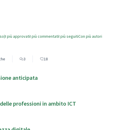
rso)
I più approvati
I più commentati
I più seguiti
Con più autori
eche
3
18
ione anticipata
delle professioni in ambito ICT
zza digitale