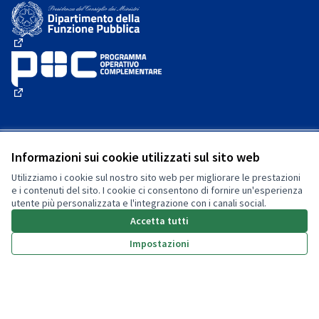
(Collegamento esterno)
(Collegamento esterno)
(Collegamento esterno)
Privacy policy
Informazioni sui cookie utilizzati sul sito web
Dichiarazione di accessibilità
Utilizziamo i cookie sul nostro sito web per migliorare le prestazioni
Termini e condizioni
e i contenuti del sito. I cookie ci consentono di fornire un'esperienza
Impostazioni cookie
utente più personalizzata e l'integrazione con i canali social.
Accetta tutti
Impostazioni
Sito web creato con
software
Licenza Creative Commons
(Collegamento esterno)
libero
.
(Collegamento esterno)
(Collegamento esterno)