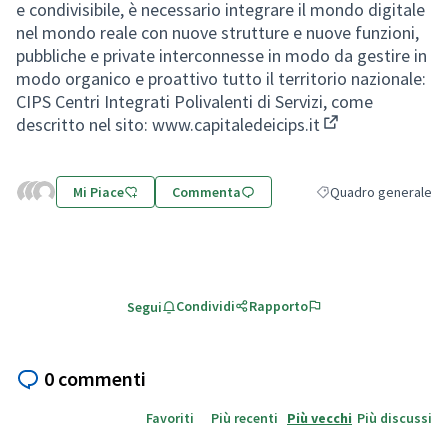
e condivisibile, è necessario integrare il mondo digitale
nel mondo reale con nuove strutture e nuove funzioni,
pubbliche e private interconnesse in modo da gestire in
modo organico e proattivo tutto il territorio nazionale:
CIPS Centri Integrati Polivalenti di Servizi, come
descritto nel sito:
www.capitaledeicips.it
(Collegamento e
Mi Piace
Commenta
Quadro generale
Filtra i risultati per 
Condividi
Rapporto
Segui
0 commenti
Favoriti
Più recenti
Più vecchi
Più discussi