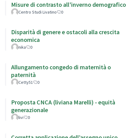
Misure di contrasto all'inverno demografico
Centro Studi Livatino
0
Disparità di genere e ostacoli alla crescita
economica
nika
0
Allungamento congedo di maternità o
paternità
Cetty51
0
Proposta CNCA (liviana Marelli) - equità
generazionale
livi
0
Corretta applicazione dell’assegno unico