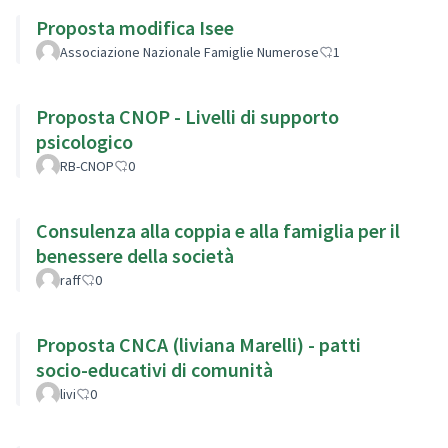
Proposta modifica Isee
Associazione Nazionale Famiglie Numerose
1
Proposta CNOP - Livelli di supporto
psicologico
RB-CNOP
0
Consulenza alla coppia e alla famiglia per il
benessere della società
raff
0
Proposta CNCA (liviana Marelli) - patti
socio-educativi di comunità
livi
0