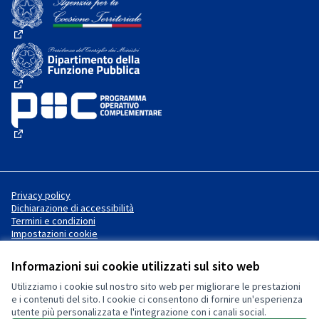
(Collegamento esterno)
(Collegamento esterno)
(Collegamento esterno)
Privacy policy
Dichiarazione di accessibilità
Termini e condizioni
Impostazioni cookie
Informazioni sui cookie utilizzati sul sito web
Utilizziamo i cookie sul nostro sito web per migliorare le prestazioni
Sito web creato con
software
Licenza Creative Commons
(Collegamento esterno)
e i contenuti del sito. I cookie ci consentono di fornire un'esperienza
libero
.
utente più personalizzata e l'integrazione con i canali social.
(Collegamento esterno)