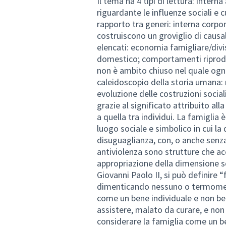
Il tema ha 4 tipi di lettura: intern
riguardante le influenze sociali e cu
rapporto tra generi: interna corpori
costruiscono un groviglio di causal
elencati: economia famigliare/divis
domestico; comportamenti riprodutt
non è ambito chiuso nel quale ogn
caleidoscopio della storia umana: r
evoluzione delle costruzioni socia
grazie al significato attribuito all
a quella tra individui. La famiglia è
luogo sociale e simbolico in cui la
disuguaglianza, con, o anche senza,
antiviolenza sono strutture che a
appropriazione della dimensione so
Giovanni Paolo II, si può definire
dimenticando nessuno o termometro
come un bene individuale e non be
assistere, malato da curare, e no
considerare la famiglia come un b