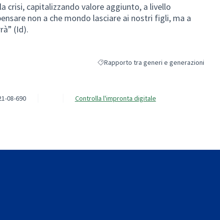
 crisi, capitalizzando valore aggiunto, a livello
“pensare non a che mondo lasciare ai nostri figli, ma a
rà” (Id).
Rapporto tra generi e generazioni
Filtra i risultati per categoria: Rapporto t
21-08-690
Controlla l'impronta digitale