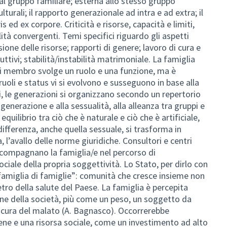
a al gruppo familiare; esterna allo stesso gruppo
lturali; il rapporto generazionale ad intra e ad extra; il
s ed ex corpore. Criticità e risorse, capacità e limiti,
ità convergenti. Temi specifici riguardo gli aspetti
ione delle risorse; rapporti di genere; lavoro di cura e
ivi; stabilità/instabilità matrimoniale. La famiglia
i membro svolge un ruolo e una funzione, ma è
uoli e status vi si evolvono e susseguono in base alla
li, le generazioni si organizzano secondo un repertorio
a generazione e alla sessualità, alla alleanza tra gruppi e
 equilibrio tra ciò che è naturale e ciò che è artificiale,
 differenza, anche quella sessuale, si trasforma in
 l’avallo delle norme giuridiche. Consultori e centri
ccompagnano la famiglia/e nel percorso di
ciale della propria soggettività. Lo Stato, per dirlo con
 “famiglia di famiglie”: comunità che cresce insieme non
 della salute del Paese. La famiglia è percepita
ne della società, più come un peso, un soggetto da
n cura del malato (A. Bagnasco). Occorrerebbe
ene e una risorsa sociale, come un investimento ad alto