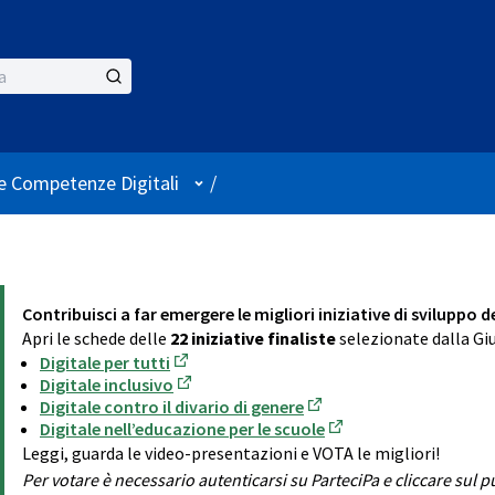
Menù utente
le Competenze Digitali
/
Contribuisci a far emergere le migliori iniziative di sviluppo 
Apri le schede delle
22 iniziative finaliste
selezionate dalla Giu
Digitale per tutti
(Apre in una nuova scheda)
Digitale inclusivo
(Apre in una nuova scheda)
Digitale contro il divario di genere
(Apre in una nuova sche
Digitale nell’educazione per le scuole
(Apre in una nuova sc
Leggi, guarda le video-presentazioni e VOTA le migliori!
Per votare è necessario autenticarsi su ParteciPa e cliccare sul 