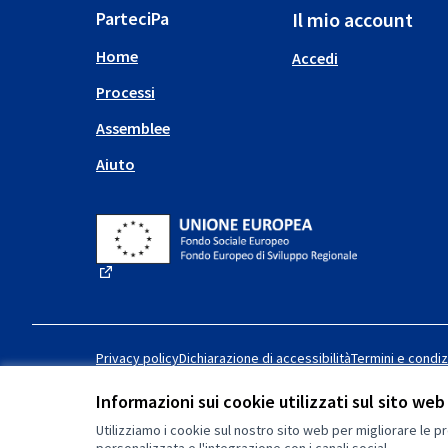
ParteciPa
Il mio account
Home
Accedi
Processi
Assemblee
Aiuto
(Collegamento esterno)
Privacy policy
Dichiarazione di accessibilità
Termini e condiz
Informazioni sui cookie utilizzati sul sito web
Utilizziamo i cookie sul nostro sito web per migliorare le pr
Licenza Creative Commons
(Collegamento esterno)