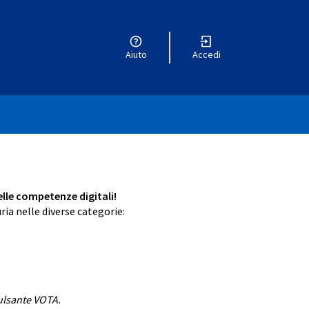
Aiuto
Accedi
delle competenze digitali!
ria nelle diverse categorie:
da)
heda)
pulsante VOTA.