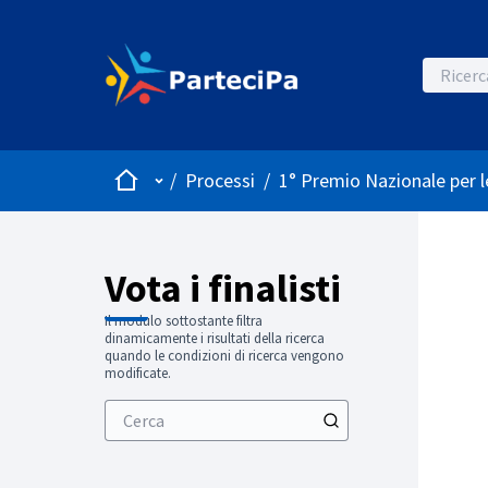
Home
Menù principale
/
Processi
/
1° Premio Nazionale per 
Vota i finalisti
Il modulo sottostante filtra
dinamicamente i risultati della ricerca
quando le condizioni di ricerca vengono
modificate.