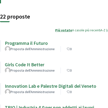
22 proposte
Più votate
A caso
le più recenti
A-Z (
Programma il Futuro
Proposta dell'Amministrazione
0
Girls Code It Better
Proposta dell'Amministrazione
0
Innovation Lab e Palestre Digitali del Veneto
Proposta dell'Amministrazione
0
TRIO | Industria 4.0 per non addetti ai lavori