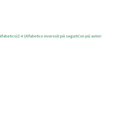
alfabetico)
Z-A (Alfabetico inverso)
I più seguiti
Con più autori