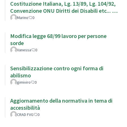
Costituzione Italiana, Lg. 13/89, Lg. 104/92,
Convenzione ONU Diritti dei Disabili etc... g.
104/92,
Marino
0
Modifica legge 68/99 lavoro per persone
sorde
Vanessa
0
Sensibilizzazione contro ogni forma di
abilismo
gimiviro
0
Aggiornamento della normativa in tema di
accessibilità
CRAD FVG
0