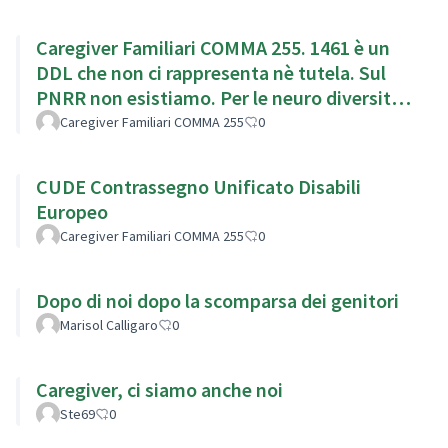
Caregiver Familiari COMMA 255. 1461 è un
DDL che non ci rappresenta nè tutela. Sul
PNRR non esistiamo. Per le neuro diversita
siamo obbligatori
Caregiver Familiari COMMA 255
0
CUDE Contrassegno Unificato Disabili
Europeo
Caregiver Familiari COMMA 255
0
Dopo di noi dopo la scomparsa dei genitori
Marisol Calligaro
0
Caregiver, ci siamo anche noi
Ste69
0