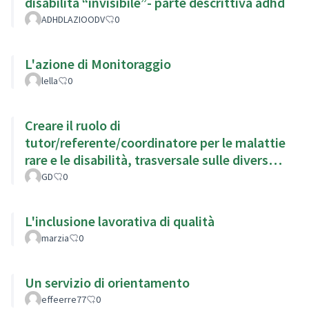
disabilità “invisibile”- parte descrittiva adhd
ADHDLAZIOODV
0
L'azione di Monitoraggio
lella
0
Creare il ruolo di
tutor/referente/coordinatore per le malattie
rare e le disabilità, trasversale sulle diverse
aree coinvolte, sanitaria, fiscale ecc
GD
0
L'inclusione lavorativa di qualità
marzia
0
Un servizio di orientamento
effeerre77
0