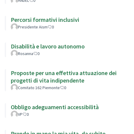
ANDEL
0
Percorsi formativi inclusivi
Presidente Aism
0
Disabilità e lavoro autonomo
Rosanna
0
Proposte per una effettiva attuazione dei
progetti di vita indipendente
Comitato 162 Piemonte
0
Obbligo adeguamenti accessibilità
VP
0
Prendo in mano la mia vita, da subito