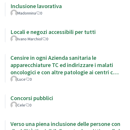
Inclusione lavorativa
Madonnina
0
Locali e negozi accessibili per tutti
Ivano Marchiol
0
Censire in ogni Azienda sanitaria le
apparecchiature TC ed indirizzare i malati
oncologici e con altre patologie ai centri con
TC di ultima generazion
Luce
0
Concorsi pubblici
Cele
0
Verso una piena inclusione delle persone con