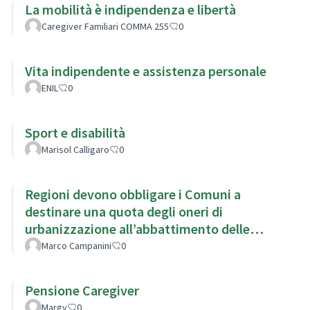
La mobilità è indipendenza e libertà
Caregiver Familiari COMMA 255
0
Vita indipendente e assistenza personale
ENIL
0
Sport e disabilità
Marisol Calligaro
0
Regioni devono obbligare i Comuni a
destinare una quota degli oneri di
urbanizzazione all’abbattimento delle
barriere architettoniche.
Marco Campanini
0
Pensione Caregiver
Margy
0