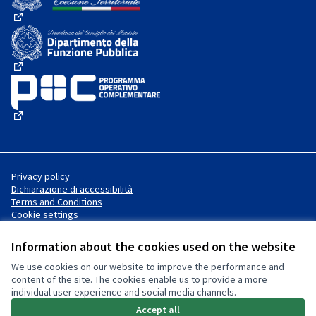
(External link)
(External link)
(External link)
Privacy policy
Dichiarazione di accessibilità
Terms and Conditions
Cookie settings
Information about the cookies used on the website
We use cookies on our website to improve the performance and
Website made with
free software
Creative Commons License
(External link)
content of the site. The cookies enable us to provide a more
.
individual user experience and social media channels.
(External link)
(External link)
Accept all