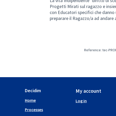
La vita Indipendente "diritto di sc
Progetti Mirati sul ragazzo e insie
con Educatori specifici che danno
preparare il Ragazzo/a ad andare a
Reference: tec-PRO
Decidim
My account
Home
Log in
Processes