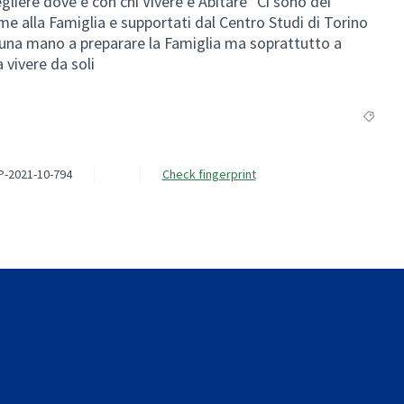
egliere dove e con chi Vivere e Abitare" Ci sono dei
me alla Famiglia e supportati dal Centro Studi di Torino
 una mano a preparare la Famiglia ma soprattutto a
 vivere da soli
Filter r
P-2021-10-794
Check fingerprint