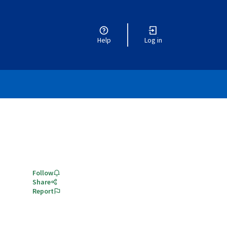
Help
Log in
Follow
Share
Report