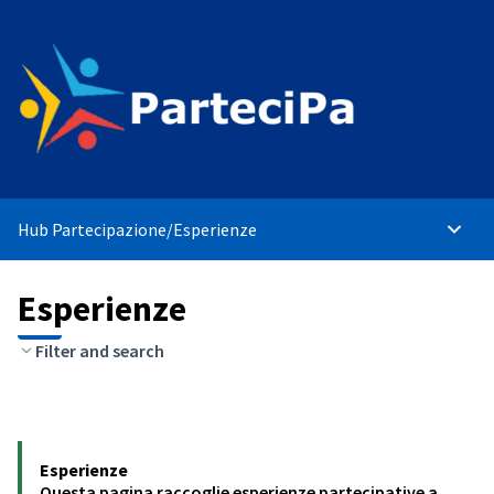
Hub Partecipazione
/
Esperienze
Menù p
Esperienze
Filter and search
Esperienze
Questa pagina raccoglie esperienze partecipative a