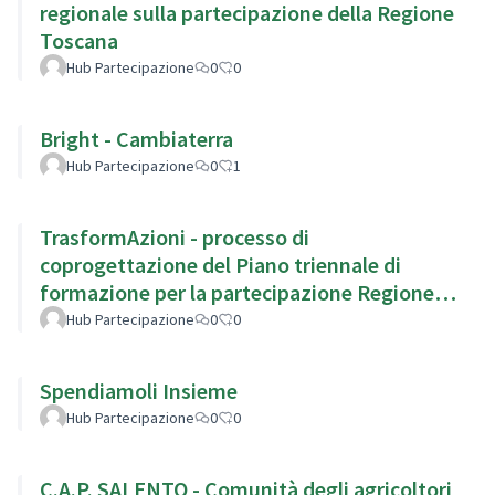
regionale sulla partecipazione della Regione
Toscana
Hub Partecipazione
0
0
Bright - Cambiaterra
Hub Partecipazione
0
1
TrasformAzioni - processo di
coprogettazione del Piano triennale di
formazione per la partecipazione Regione
Emilia Romagna
Hub Partecipazione
0
0
Spendiamoli Insieme
Hub Partecipazione
0
0
C.A.P. SALENTO - Comunità degli agricoltori