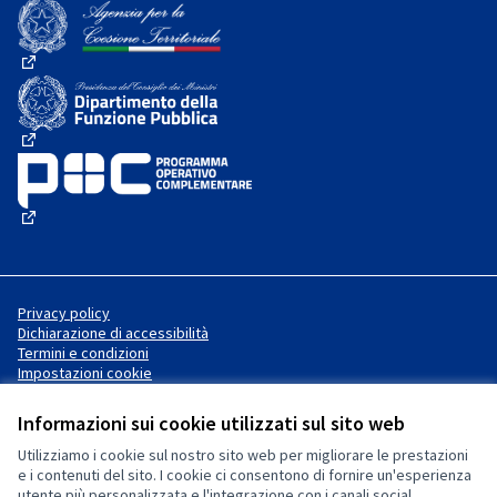
(Collegamento esterno)
(Collegamento esterno)
(Collegamento esterno)
(Collegamento esterno)
Privacy policy
Dichiarazione di accessibilità
Termini e condizioni
Impostazioni cookie
Informazioni sui cookie utilizzati sul sito web
Utilizziamo i cookie sul nostro sito web per migliorare le prestazioni
Sito web creato con
software
Licenza Creative Commons
(Collegamento esterno)
e i contenuti del sito. I cookie ci consentono di fornire un'esperienza
libero
.
utente più personalizzata e l'integrazione con i canali social.
(Collegamento esterno)