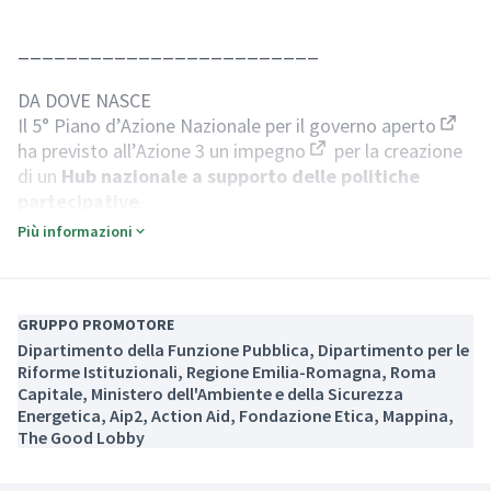
(Apre in una nuova scheda)
_________________________
DA DOVE NASCE
Il
5° Piano d’Azione Nazionale per il governo aperto
(Colle
ha previsto all’Azione 3
un impegno
per la creazione
(Collegamento estern
di un
Hub nazionale a supporto delle politiche
partecipative
.
Successivamente, il
6° Piano Nazionale per il governo
Più informazioni
aperto
ha previsto all'Obiettivo B
un impegno
per
(Collegamento esterno)
(Collega
il
Potenziamento dell’Hub della partecipazione
quale piattaforma nazionale di supporto alle
pratiche partecipative.
GRUPPO PROMOTORE
Dipartimento della Funzione Pubblica, Dipartimento per le
Riforme Istituzionali, Regione Emilia-Romagna, Roma
OBIETTIVI
Capitale, Ministero dell'Ambiente e della Sicurezza
Promuovere competenze avanzate nelle
Energetica, Aip2, Action Aid, Fondazione Etica, Mappina,
amministrazioni pubbliche per integrare nei processi di
The Good Lobby
definizione delle politiche pubbliche adeguate forme di
partecipazione dei/delle cittadini/e e dei portatori