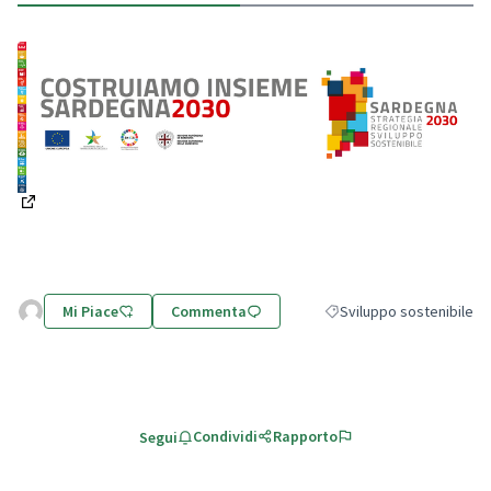
(Apre in una nuova scheda)
Mi Piace
Commenta
Sviluppo sostenibile
Filtra i risultati per cate
Condividi
Rapporto
Segui