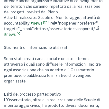
intende anche organizzare iniziative di coinvolgimento
dei territori che saranno impattati dalla realizzazione
dei progetti previsti dal Piano.
Attività realizzate: Scuole di Monitoraggio, attività di
accountability
#news
" rel="noopener noreferrer"
(Collegamento esterno)
target="_blank">
https://osservatoriocivicopnrr.it/
(Colleg
#news
(Apre in una nuova scheda)
Strumenti di informazione utilizzati
Sono stati creati canali social e un sito internet
attraverso i quali sono diffuse le informazioni. Inoltre
ogni associazione che ha aderito all’ Osservatorio
promuove e pubblicizza le iniziative che vengono
organizzate.
Esiti del processo partecipativo
L’Osservatorio, oltre alla realizzazione delle Scuole di
monitoraggio civico, ha prodotto diversi documenti,