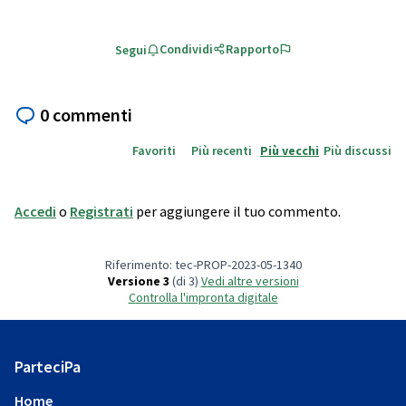
Condividi
Rapporto
Segui
0 commenti
Favoriti
Più recenti
Più vecchi
Più discussi
Accedi
o
Registrati
per aggiungere il tuo commento.
Riferimento: tec-PROP-2023-05-1340
Versione 3
(di 3)
vedi altre versioni
Controlla l'impronta digitale
ParteciPa
Home