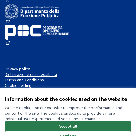
(External link)
(External link)
(External link)
Privacy policy
Dichiarazione di accessibilità
Terms and Conditions
Cookie settings
Information about the cookies used on the website
We use cookies on our website to improve the performance and
Website made with
free software
Creative Commons License
(External link)
content of the site. The cookies enable us to provide a more
.
individual user experience and social media channels.
(External link)
(External link)
Accept all