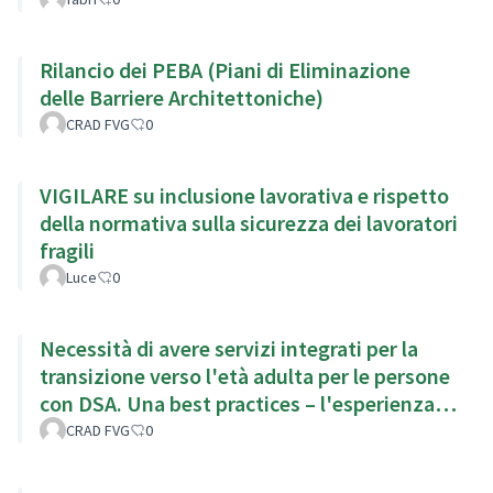
Rilancio dei PEBA (Piani di Eliminazione
delle Barriere Architettoniche)
CRAD FVG
0
VIGILARE su inclusione lavorativa e rispetto
della normativa sulla sicurezza dei lavoratori
fragili
Luce
0
Necessità di avere servizi integrati per la
transizione verso l'età adulta per le persone
con DSA. Una best practices – l'esperienza
della Fondazione
CRAD FVG
0