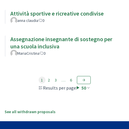
Attività sportive e ricreative condivise
anna claudia
0
Assegnazione insegnante di sostegno per
una scuola inclusiva
MariaCristina
0
1
2
3
…
6
Results per page:
50
See all withdrawn proposals