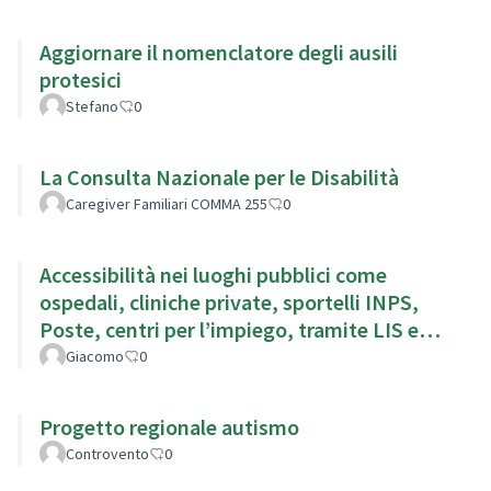
Aggiornare il nomenclatore degli ausili
protesici
Stefano
0
La Consulta Nazionale per le Disabilità
Caregiver Familiari COMMA 255
0
Accessibilità nei luoghi pubblici come
ospedali, cliniche private, sportelli INPS,
Poste, centri per l’impiego, tramite LIS e
sottotitoli
Giacomo
0
Progetto regionale autismo
Controvento
0