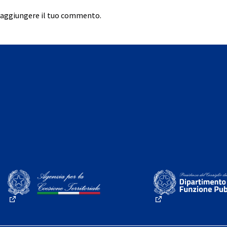
 aggiungere il tuo commento.
(Collegamento esterno)
(Collegamento este