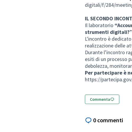
digitali/f/284/meeti
IL SECONDO INCON
Il laboratorio
“Accoun
strumenti digitali?
”
L'incontro è dedicato
realizzazione delle at
Durante l’incontro ra
esiti di un processo pa
debolezza, monitorare 
Per partecipare è ne
https://partecipa.gov
Commenta
0 commenti