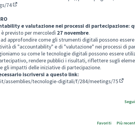
ngs/74
(Apre in una nuova scheda)
TRO
tability e valutazione nei processi di partecipazione: qu
 è previsto per mercoledì
27 novembre
.
 ad approfondire come gli strumenti digitali possono essere 
tività di "accountability" e di "valutazione" nei processi di p
gioniamo su come le tecnologie digitali possono essere utiliz
rtecipativo, rendere pubblici i risultati, riflettere sugli eleme
gli impatti delle iniziative di partecipazione.
cessario iscriversi a questo link:
.it/assemblies/tecnologie-digitali/f/284/meetings/75
(Apre i
Segui
Favoriti
Più recent