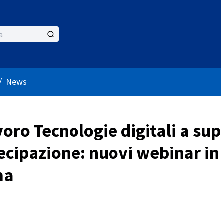
nù utente
/
News
voro Tecnologie digitali a su
ecipazione: nuovi webinar in
ma