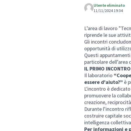
Utente eliminato
11/11/2024 19:34
L’area di lavoro "Tec
riprende le sue attivi
Gli incontri concludo
opportunità di utilizz
Questi appuntamenti s
particolare dell’area 
IL PRIMO INCONTRO
Il laboratorio
“Cooper
essere d'aiuto?”
è p
L'incontro è dedicato
promuovere la collabo
creazione, reciprocit
Durante l’incontro ri
costruire capitale soc
intelligenza collettiva
Per informazioni e p