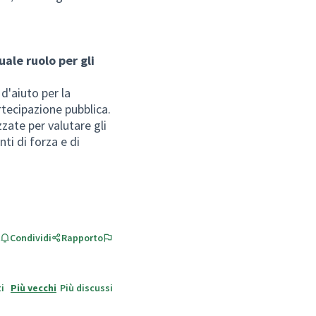
ale ruolo per gli
d'aiuto per la
artecipazione pubblica.
zate per valutare gli
nti di forza e di
n una nuova scheda)
Condividi
Rapporto
i
Più vecchi
Più discussi