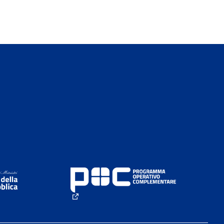
rno)
(Collegamento esterno)