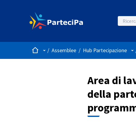
Home
Menù principale
Me
/
Assemblee
/
Hub Partecipazione
Area di la
della part
program