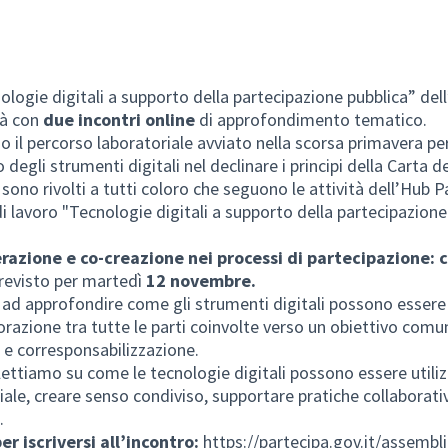
nologie digitali a supporto della partecipazione pubblica” de
tà con
due incontri online
di approfondimento tematico.
no il percorso laboratoriale avviato nella scorsa primavera pe
o degli strumenti digitali nel declinare i principi della Carta d
ono rivolti a tutti coloro che seguono le attività dell’Hub P
di lavoro "Tecnologie digitali a supporto della partecipazione
azione e co-creazione nei processi di partecipazione: c
revisto per martedì
12 novembre.
 ad approfondire come gli strumenti digitali possono essere 
razione tra tutte le parti coinvolte verso un obiettivo comune
à e corresponsabilizzazione.
flettiamo su come le tecnologie digitali possono essere utili
iale, creare senso condiviso, supportare pratiche collaborati
.
er iscriversi all’incontro:
https://partecipa.gov.it/assembl