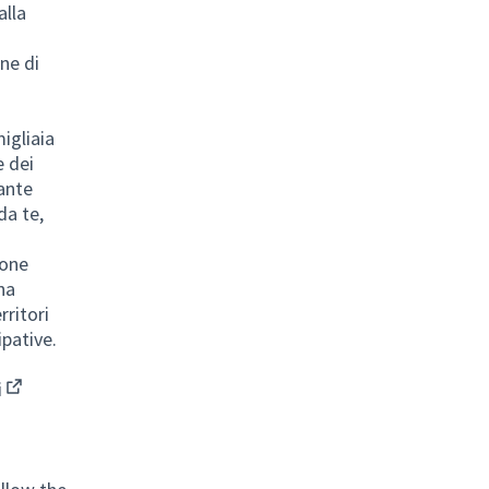
lla
ne di
igliaia
e dei
iante
da te,
pone
na
rritori
ipative.
i
(Collegamento esterno)