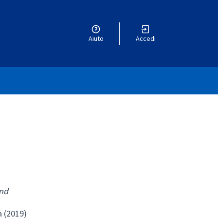
Aiuto
Accedi
and
a (2019)