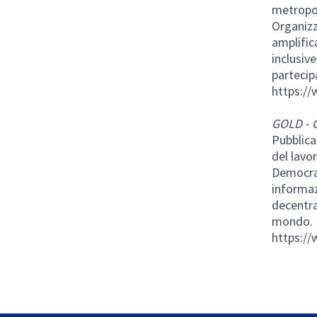
metropol
Organizz
amplifica
inclusiv
partecip
https://
GOLD - 
Pubblica
del lavo
Democrac
informazi
decentra
mondo.
https://