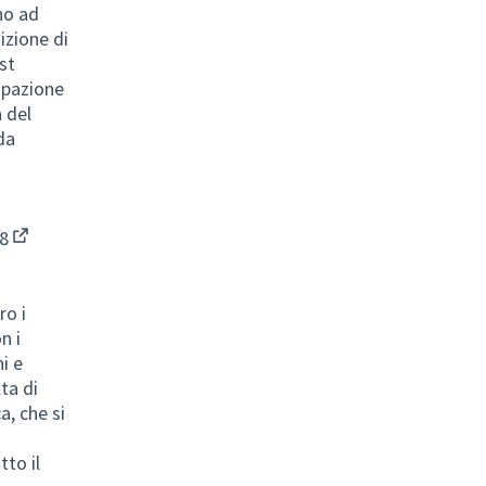
no ad
izione di
st
cipazione
 del
da
8
(Collegamento esterno)
ro i
n i
i e
ta di
a, che si
tto il