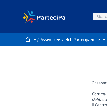
Home
Menù principale
Me
/
Assemblee
/
Hub Partecipazione
Osservat
Communit
Delibera
Il Centr