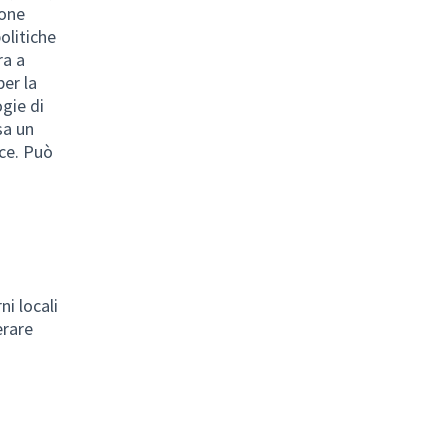
ione
olitiche
ra a
per la
gie di
sa un
nce. Può
ni locali
erare