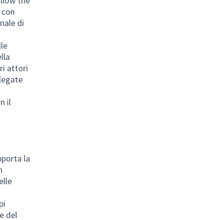
llow the
 con
legamento esterno)
nale di
le
lla
i attori
legate
n il
pporta la
n
elle
pi
e del