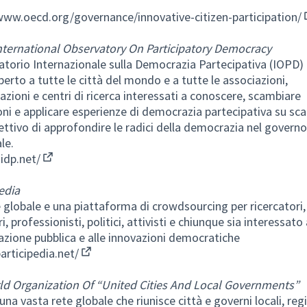
www.oecd.org/governance/innovative-citizen-participation/
nternational Observatory On Participatory Democracy
atorio Internazionale sulla Democrazia Partecipativa (IOPD)
perto a tutte le città del mondo e a tutte le associazioni,
azioni e centri di ricerca interessati a conoscere, scambiare
oni e applicare esperienze di democrazia partecipativa su sca
iettivo di approfondire le radici della democrazia nel governo
le.
oidp.net/
(Collegamento esterno)
edia
 globale e una piattaforma di crowdsourcing per ricercatori,
, professionisti, politici, attivisti e chiunque sia interessato 
azione pubblica e alle innovazioni democratiche
participedia.net/
(Collegamento esterno)
d Organization Of “United Cities And Local Governments”
na vasta rete globale che riunisce città e governi locali, regi