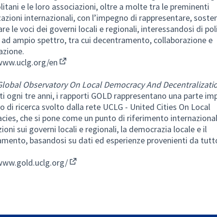
itani e le loro associazioni, oltre a molte tra le preminenti
azioni internazionali, con l’impegno di rappresentare, soste
re le voci dei governi locali e regionali, interessandosi di pol
e ad ampio spettro, tra cui decentramento, collaborazione e
azione.
www.uclg.org/en
(Collegamento esterno)
Global Observatory On Local Democracy And Decentralizati
ti ogni tre anni, i rapporti GOLD rappresentano una parte im
ro di ricerca svolto dalla rete UCLG - United Cities On Local
ies, che si pone come un punto di riferimento internazional
oni sui governi locali e regionali, la democrazia locale e il
mento, basandosi su dati ed esperienze provenienti da tutto
www.gold.uclg.org/
(Collegamento esterno)