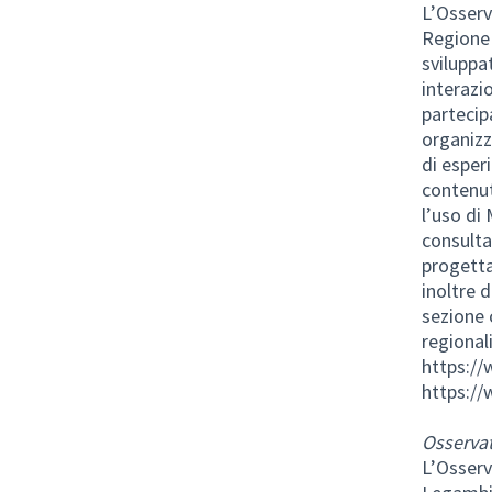
L’Osserv
Regione 
sviluppa
interazio
partecipa
organizz
di esper
contenut
l’uso di 
consultar
progetta
inoltre 
sezione 
regional
https://
https://
Osservat
L’Osserv