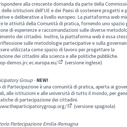
rispondere alla crescente domanda da parte della Commiss
delle istituzioni dell'UE e dei Paesi di sostenere progetti e p
ative e deliberative a livello europeo. La piattaforma web mi
e le attività della Comunità di pratica, fornendo uno spazio 
ione di esperienze e raccomandazioni sulle diverse metodolo
imento dei cittadini. Inoltre, la piattaforma web è essa stes
 riflessione sulle metodologie partecipative e sulla governa
sere utilizzata come spazio di lavoro per progettare la
zione dei cittadini alla scienza e alle politiche pubbliche.
cop-demos.jrc.ec.europa.eu/
(versione inglese)
(Collegamento esterno)
icipatory Group -
NEW!
o di Partecipazione è una comunità di pratica, aperta ai gover
li, alle istituzioni e alle università di tutto il mondo, per gen
atiche di partecipazione dei cittadini.
www.theparticipatorygroup.org/
(versione spagnola)
(Collegamento esterno)
torio Partecipazione Emilia-Romagna