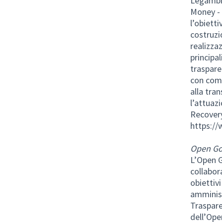
Legambie
Money - 
l’obietti
costruzi
realizza
principa
traspare
con comp
alla tra
l’attuaz
Recovery
https://
Open Go
L’Open G
collabora
obiettiv
amminist
Traspare
dell’Ope