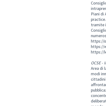
Consigli
intrapre
Piani di
practice
tramite 
Consigli
numerose
https://
https:/
https:/
OCSE - I
Area di 
modi inn
cittadini
affronta
pubblicaz
concentr
deliberat