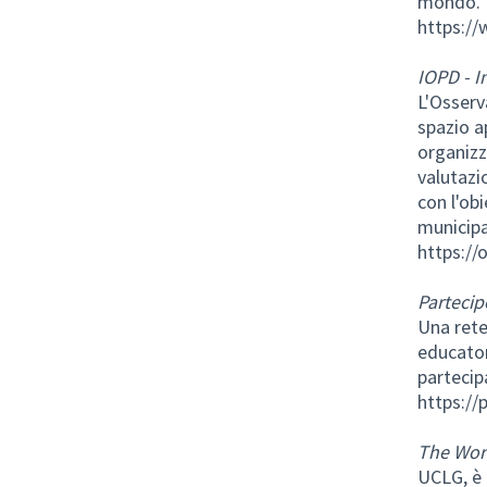
mondo.
https://
IOPD - I
L'Osserv
spazio a
organizz
valutazi
con l'ob
municipa
https://
Partecip
Una rete
educatori
partecip
https://
The Worl
UCLG, è u