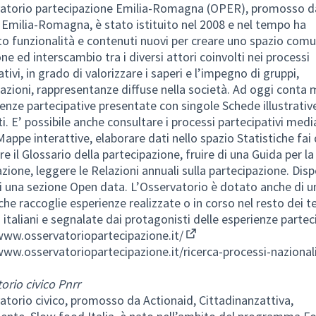
atorio partecipazione Emilia-Romagna (OPER), promosso da
Emilia-Romagna, è stato istituito nel 2008 e nel tempo ha
to funzionalità e contenuti nuovi per creare uno spazio comu
ne ed interscambio tra i diversi attori coinvolti nei processi
tivi, in grado di valorizzare i saperi e l’impegno di gruppi,
azioni, rappresentanze diffuse nella società. Ad oggi conta m
ienze partecipative presentate con singole Schede illustrativ
i. E’ possibile anche consultare i processi partecipativi med
Mappe interattive, elaborare dati nello spazio Statistiche fai 
e il Glossario della partecipazione, fruire di una Guida per la
zione, leggere le Relazioni annuali sulla partecipazione. Dis
di una sezione Open data. L’Osservatorio è dotato anche di u
che raccoglie esperienze realizzate o in corso nel resto dei te
i italiani e segnalate dai protagonisti delle esperienze partec
www.osservatoriopartecipazione.it/
(Collegamento esterno)
www.osservatoriopartecipazione.it/ricerca-processi-nazional
orio civico Pnrr
atorio civico, promosso da Actionaid, Cittadinanzattiva,