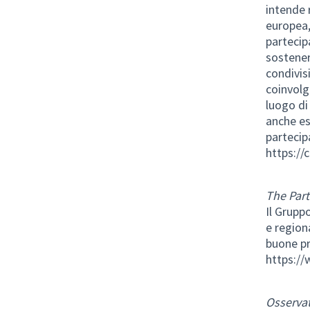
intende 
europea, 
partecip
sostener
condivis
coinvolg
luogo di
anche es
partecipa
https://
The Part
Il Grupp
e regiona
buone pr
https://
Osserva