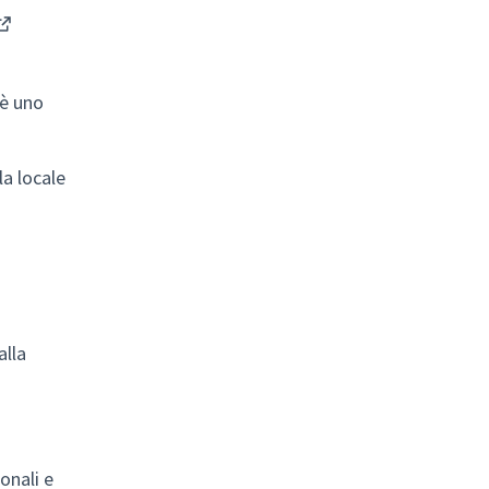
(Collegamento esterno)
 è uno
la locale
alla
onali e