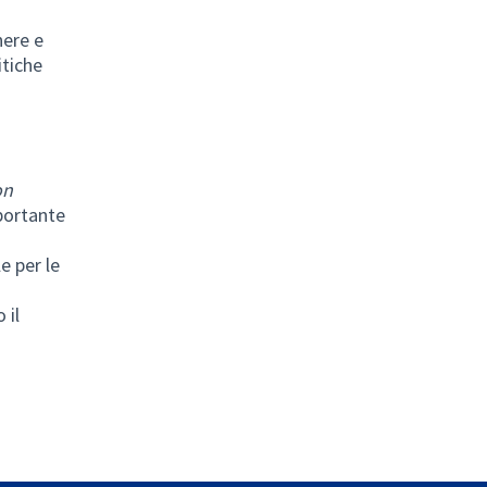
nere e
itiche
on
portante
e per le
 il