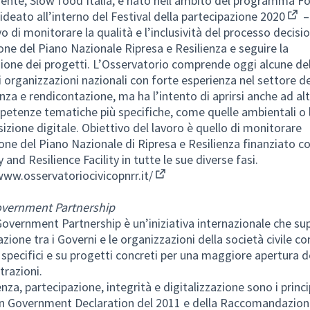
nte, Slow food Italia,
è nato nell’ambito del programma Fo
ideato all’interno del
Festival della partecipazione 2020
–
(Col
vo di monitorare la qualità e l’inclusività del processo decisio
one del Piano Nazionale Ripresa e Resilienza e seguire la
zione dei progetti. L’Osservatorio comprende oggi alcune del
li organizzazioni nazionali con forte esperienza nel settore de
nza e rendicontazione, ma ha l’intento di aprirsi anche ad altr
etenze tematiche più specifiche, come quelle ambientali o 
nsizione digitale. Obiettivo del lavoro è quello di monitorare
ione del Piano Nazionale di Ripresa e Resilienza finanziato co
 and Resilience Facility in tutte le sue diverse fasi.
www.osservatoriocivicopnrr.it/
(Collegamento esterno)
vernment Partnership
overnment Partnership è un’iniziativa internazionale che su
zione tra i Governi e le organizzazioni della società civile co
i specifici e su progetti concreti per una maggiore apertura d
razioni.
nza, partecipazione, integrità e digitalizzazione sono i princi
n Government Declaration del 2011 e della Raccomandazion