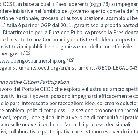
o OCSE, in base ai quali i Paesi aderenti (oggi 78) si impegna
ndere iniziative nell’ambito del governo aperto come la defin
 Azione Nazionale, processi di autovalutazione, scambio di be
. L’Italia è partner OGP dal 2011, garantisce la propria parte
il Dipartimento per la Funzione Pubblica presso la Presidenza
o e ha istituito una Community multistakeholder composta 
 istituzioni pubbliche e organizzazioni della società civile.
open.gov.it/
(Collegamento esterno)
/www.opengovpartnership.org/
(Collegamento esterno)
/legalinstruments.oecd.org/en/instruments/OECD-LEGAL-043
nnovative Citizen Participation
lavoro del Portale OECD che esplora e illustra ad ampio spett
ovativi in cui i governi possono impegnarsi efficacemente co
 e le parti interessate per raccogliere idee, co-creare soluzion
re problemi politici complessi. La sezione propone una raccol
ioni, report, linee guida, iniziative, blog di comunità di pratic
ano sulle nuove ricerche nell'area dei processi decisionali
ivi, collaborativi e partecipativi che si stanno evolvendo in tu