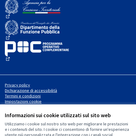
(Collegamento esterno)
(Collegamento esterno)
(Collegamento esterno)
(Collegamento esterno)
Privacy policy
Dichiarazione di accessibilità
Termini e condizioni
Impostazioni cookie
Informazioni sui cookie utilizzati sul sito web
Utilizziamo i cookie sul nostro sito web per migliorare le prestazioni
Sito web creato con
software
Licenza Creative Commons
(Collegamento esterno)
e i contenuti del sito. I cookie ci consentono di fornire un'esperienza
libero
.
utente più personalizzata e l'integrazione con i canali social.
(Collegamento esterno)