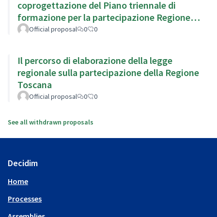
coprogettazione del Piano triennale di
formazione per la partecipazione Regione
Emilia Romagna
Official proposal
0
0
Il percorso di elaborazione della legge
regionale sulla partecipazione della Regione
Toscana
Official proposal
0
0
See all withdrawn proposals
Decidim
Home
Processes
Assemblies