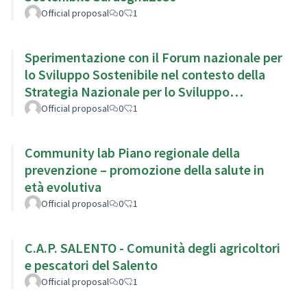
Official proposal
0
1
Sperimentazione con il Forum nazionale per
lo Sviluppo Sostenibile nel contesto della
Strategia Nazionale per lo Sviluppo
Sostenibile
Official proposal
0
1
Community lab Piano regionale della
prevenzione – promozione della salute in
età evolutiva
Official proposal
0
1
C.A.P. SALENTO - Comunità degli agricoltori
e pescatori del Salento
Official proposal
0
1