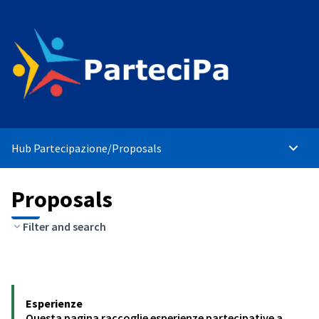
Hub Partecipazione
/
Proposals
Main 
Proposals
Filter and search
Esperienze
Questa pagina raccoglie esperienze partecipative a