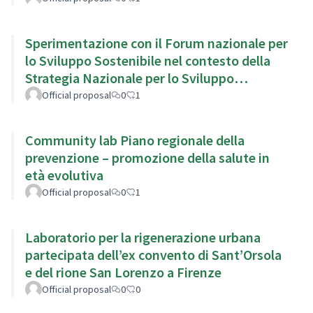
Sperimentazione con il Forum nazionale per
lo Sviluppo Sostenibile nel contesto della
Strategia Nazionale per lo Sviluppo
Sostenibile
Official proposal
0
1
Community lab Piano regionale della
prevenzione – promozione della salute in
età evolutiva
Official proposal
0
1
Laboratorio per la rigenerazione urbana
partecipata dell’ex convento di Sant’Orsola
e del rione San Lorenzo a Firenze
Official proposal
0
0