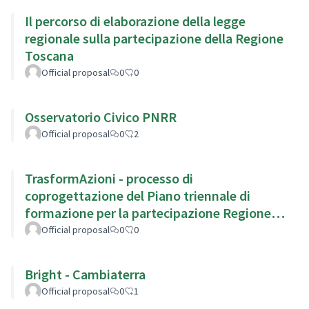
Il percorso di elaborazione della legge
regionale sulla partecipazione della Regione
Toscana
Official proposal
0
0
Osservatorio Civico PNRR
Official proposal
0
2
TrasformAzioni - processo di
coprogettazione del Piano triennale di
formazione per la partecipazione Regione
Emilia Romagna
Official proposal
0
0
Bright - Cambiaterra
Official proposal
0
1