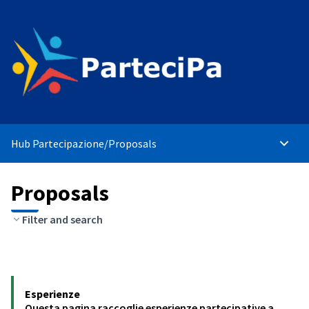
Hub Partecipazione
/
Proposals
Main 
Proposals
Filter and search
Esperienze
Questa pagina raccoglie esperienze partecipative a