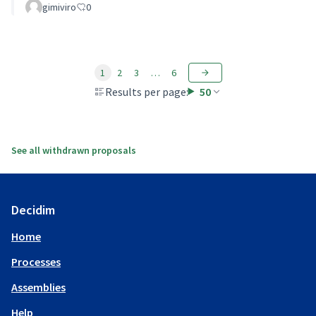
gimiviro
0
1
2
3
…
6
Results per page:
50
See all withdrawn proposals
Decidim
Home
Processes
Assemblies
Help