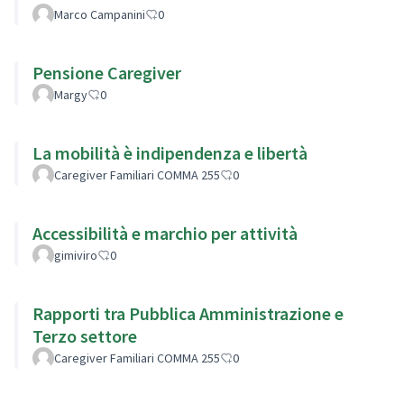
barriere architettoniche.
Marco Campanini
0
Pensione Caregiver
Margy
0
La mobilità è indipendenza e libertà
Caregiver Familiari COMMA 255
0
Accessibilità e marchio per attività
gimiviro
0
Rapporti tra Pubblica Amministrazione e
Terzo settore
Caregiver Familiari COMMA 255
0