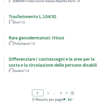
UNIAMO Federazione Italiana Malattie Rare
0
Trasferimento L.104/92
Don
0
Rara genodermatosi: ittiosi
TuttoSipuò
0
Differenziare i contrassegni e le aree per la
sosta e la circolazione delle persone disabili
GiulioV
0
1
…
4
5
6
Results per page:
50