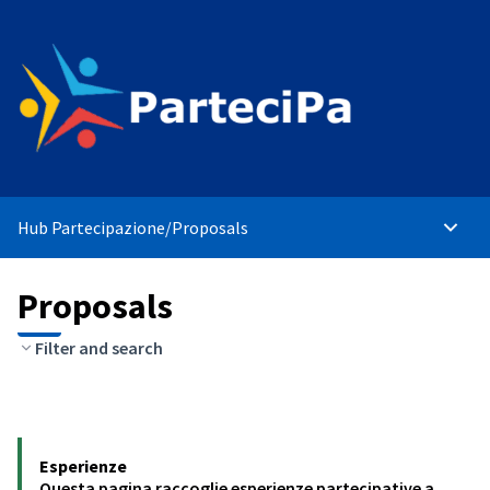
Hub Partecipazione
/
Proposals
Main 
Proposals
Filter and search
Esperienze
Questa pagina raccoglie esperienze partecipative a