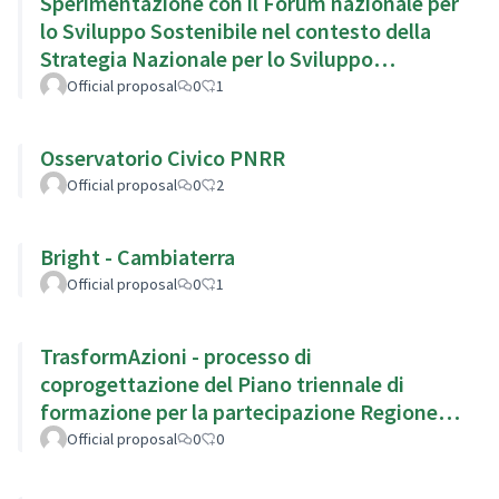
Sperimentazione con il Forum nazionale per
lo Sviluppo Sostenibile nel contesto della
Strategia Nazionale per lo Sviluppo
Sostenibile
Official proposal
0
1
Osservatorio Civico PNRR
Official proposal
0
2
Bright - Cambiaterra
Official proposal
0
1
TrasformAzioni - processo di
coprogettazione del Piano triennale di
formazione per la partecipazione Regione
Emilia Romagna
Official proposal
0
0