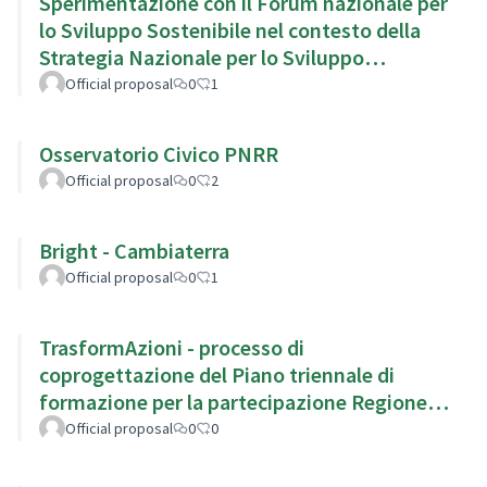
Sperimentazione con il Forum nazionale per
lo Sviluppo Sostenibile nel contesto della
Strategia Nazionale per lo Sviluppo
Sostenibile
Official proposal
0
1
Osservatorio Civico PNRR
Official proposal
0
2
Bright - Cambiaterra
Official proposal
0
1
TrasformAzioni - processo di
coprogettazione del Piano triennale di
formazione per la partecipazione Regione
Emilia Romagna
Official proposal
0
0