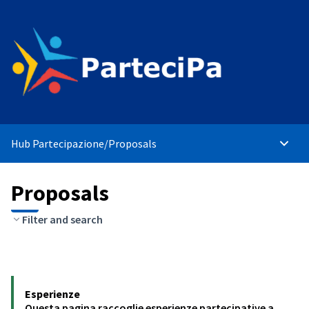
Hub Partecipazione
/
Proposals
Main 
Proposals
Filter and search
Esperienze
Questa pagina raccoglie esperienze partecipative a