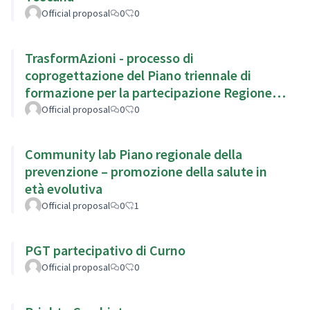
Official proposal
0
0
TrasformAzioni - processo di
coprogettazione del Piano triennale di
formazione per la partecipazione Regione
Emilia Romagna
Official proposal
0
0
Community lab Piano regionale della
prevenzione – promozione della salute in
età evolutiva
Official proposal
0
1
PGT partecipativo di Curno
Official proposal
0
0