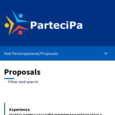
Hub Partecipazione
/
Proposals
Main 
Proposals
Filter and search
Esperienze
Questa pagina raccoglie esperienze partecipative a