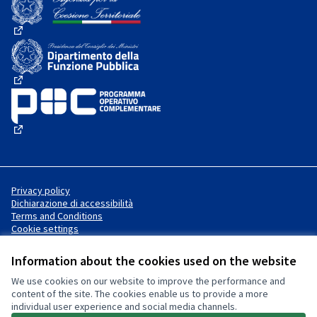
(External link)
(External link)
(External link)
Privacy policy
Dichiarazione di accessibilità
Terms and Conditions
Cookie settings
Information about the cookies used on the website
We use cookies on our website to improve the performance and
Website made with
free software
Creative Commons License
(External link)
content of the site. The cookies enable us to provide a more
.
individual user experience and social media channels.
(External link)