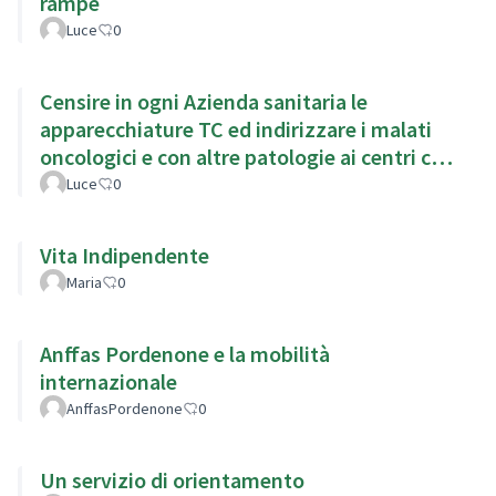
rampe
Luce
0
Censire in ogni Azienda sanitaria le
apparecchiature TC ed indirizzare i malati
oncologici e con altre patologie ai centri con
TC di ultima generazion
Luce
0
Vita Indipendente
Maria
0
Anffas Pordenone e la mobilità
internazionale
AnffasPordenone
0
Un servizio di orientamento