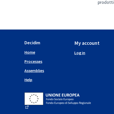
prodotti 
Decidim
My account
Home
Log in
Processes
Assemblies
Help
(External link)