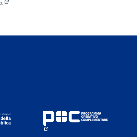
b.
(Opens in new tab)
(External link)