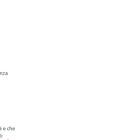
enza
à e che
ti