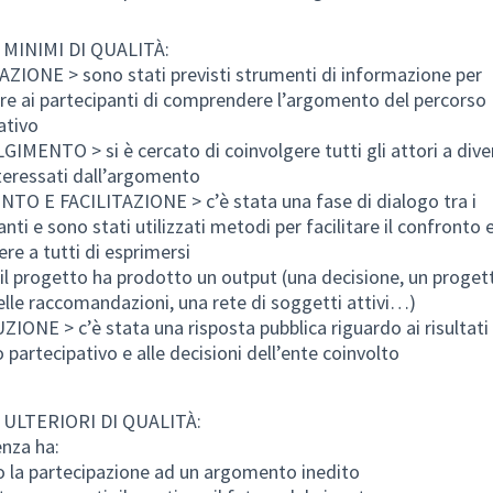
 MINIMI DI QUALITÀ:
IONE > sono stati previsti strumenti di informazione per
re ai partecipanti di comprendere l’argomento del percorso
ativo
IMENTO > si è cercato di coinvolgere tutti gli attori a dive
nteressati dall’argomento
O E FACILITAZIONE > c’è stata una fase di dialogo tra i
nti e sono stati utilizzati metodi per facilitare il confronto 
re a tutti di esprimersi
il progetto ha prodotto un output (una decisione, un proget
elle raccomandazioni, una rete di soggetti attivi…)
IONE > c’è stata una risposta pubblica riguardo ai risultati
 partecipativo e alle decisioni dell’ente coinvolto
 ULTERIORI DI QUALITÀ:
enza ha:
o la partecipazione ad un argomento inedito