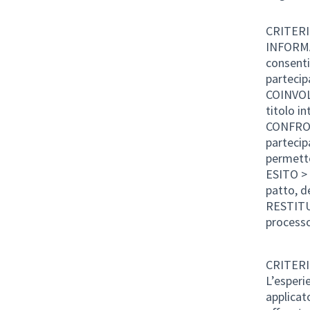
CRITERI
INFORMAZ
consenti
partecip
COINVOLG
titolo i
CONFRONT
partecipa
permette
ESITO > 
patto, d
RESTITUZ
processo
CRITERI
L’esperi
applicat