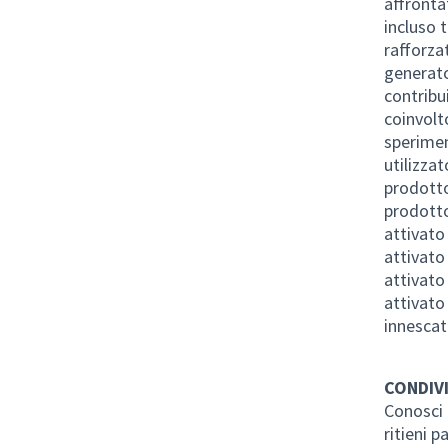
affronta
incluso t
rafforza
generato
contribu
coinvolt
sperimen
utilizza
prodotto
prodotto
attivato
attivato
attivato
attivato
innesca
CONDIVI
Conosci 
ritieni 