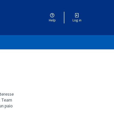
Help
Log in
nteresse
il Team
un paio