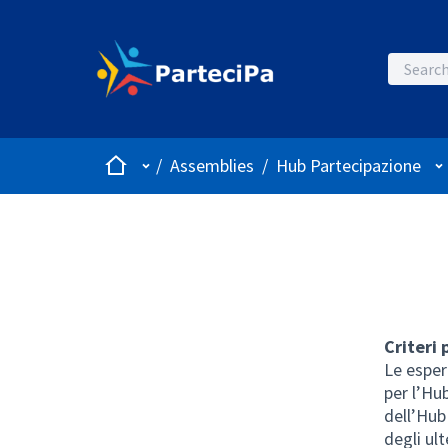
Home
Main menu
Us
/
Assemblies
/
Hub Partecipazione
Criteri 
Le esper
per l’Hub
dell’Hub
degli ult