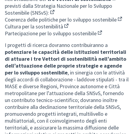
(Collegam
previsti dalla
Strategia Nazionale per lo Sviluppo
Sostenibile (SNSvS):
(Collegamento esterno)
Coerenza delle politiche per lo sviluppo sostenibile
(Colleg
Cultura per la sostenibilità
(Collegamento esterno)
Partecipazione per lo sviluppo sostenibile
(Collegamento e
I progetti di ricerca dovranno contribuiranno a
potenziare le capacità delle istituzioni territoriali
di attuare i tre Vettori di sostenibilità nell’ambito
dell’attuazione delle proprie strategie e agende
per lo sviluppo sostenibile
, in sinergia con le attività
degli accordi di collaborazione - laddove stipulati - tra il
MASE e diverse Regioni, Province autonome e Città
metropolitane per l’attuazione della SNSvS, fornendo
un contributo tecnico-scientifico; dovranno inoltre
contribuire alla declinazione territoriale della SNSvS,
promuovendo progetti integrati, multilivello e
multiattoriali, con il coinvolgimento degli enti
territoriali, e assicurare la massima diffusione delle