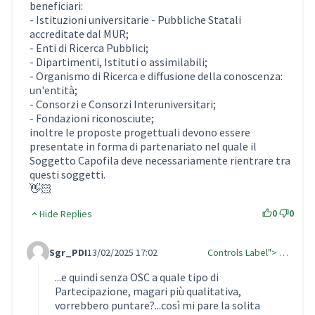
beneficiari:
- Istituzioni universitarie - Pubbliche Statali
accreditate dal MUR;
- Enti di Ricerca Pubblici;
- Dipartimenti, Istituti o assimilabili;
- Organismo di Ricerca e diffusione della conoscenza:
un'entità;
- Consorzi e Consorzi Interuniversitari;
- Fondazioni riconosciute;
inoltre le proposte progettuali devono essere
presentate in forma di partenariato nel quale il
Soggetto Capofila deve necessariamente rientrare tra
questi soggetti.
👋🏻
0
0
Hide Replies
Sgr_PDI
13/02/2025 17:02
Controls Label"> …
Comment Label Reply
...e quindi senza OSC a quale tipo di
Partecipazione, magari più qualitativa,
vorrebbero puntare?...così mi pare la solita