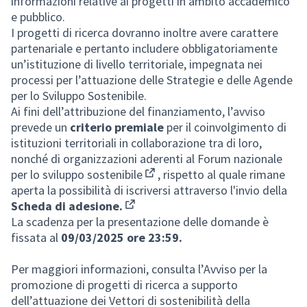
informazioni relative ai progetti in ambito accademico
e pubblico.
I progetti di ricerca dovranno inoltre avere carattere
partenariale e pertanto includere obbligatoriamente
un’istituzione di livello territoriale, impegnata nei
processi per l’attuazione delle Strategie e delle Agende
per lo Sviluppo Sostenibile.
Ai fini dell’attribuzione del finanziamento, l’avviso
prevede un
criterio premiale
per il coinvolgimento di
istituzioni territoriali in collaborazione tra di loro,
nonché di organizzazioni aderenti al
Forum nazionale
per lo sviluppo sostenibile
, rispetto al quale rimane
(Collegamento esterno)
aperta la possibilità di iscriversi attraverso l'invio della
Scheda di adesione.
(Collegamento esterno)
La scadenza per la presentazione delle domande è
fissata al
09/03/2025 ore 23:59.
Per maggiori informazioni, consulta l’
Avviso per la
promozione di progetti di ricerca a supporto
dell’attuazione dei Vettori di sostenibilità della