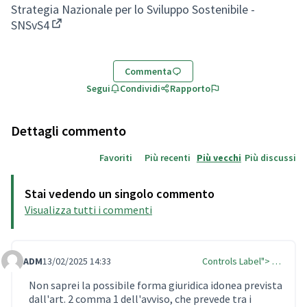
Strategia Nazionale per lo Sviluppo Sostenibile -
SNSvS4
(Collegamento esterno)
Commenta
Segui
Condividi
Rapporto
Dettagli commento
Favoriti
Più recenti
Più vecchi
Più discussi
Stai vedendo un singolo commento
Visualizza tutti i commenti
ADM
13/02/2025 14:33
Controls Label"> …
Comment Label Reply
Non saprei la possibile forma giuridica idonea prevista
dall'art. 2 comma 1 dell'avviso, che prevede tra i