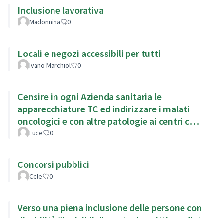
Inclusione lavorativa
Madonnina
0
Locali e negozi accessibili per tutti
Ivano Marchiol
0
Censire in ogni Azienda sanitaria le
apparecchiature TC ed indirizzare i malati
oncologici e con altre patologie ai centri con
TC di ultima generazion
Luce
0
Concorsi pubblici
Cele
0
Verso una piena inclusione delle persone con