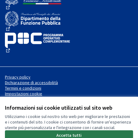
(Collegamento esterno)
(Collegamento esterno)
(Collegamento esterno)
Privacy policy
Dichiarazione di accessibilità
Termini e condizioni
Impostazioni cookie
Informazioni sui cookie utilizzati sul sito web
Utilizziamo i cookie sul nostro sito web per migliorare le prestazioni
Sito web creato con
software
Licenza Creative Commons
(Collegamento esterno)
e i contenuti del sito. I cookie ci consentono di fornire un'esperienza
libero
.
utente più personalizzata e l'integrazione con i canali social.
(Collegamento esterno)
(Collegamento esterno)
Accetta tutti