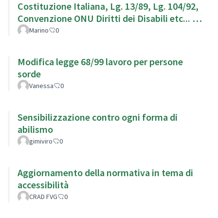
Costituzione Italiana, Lg. 13/89, Lg. 104/92,
Convenzione ONU Diritti dei Disabili etc... g.
104/92,
Marino
0
Modifica legge 68/99 lavoro per persone
sorde
Vanessa
0
Sensibilizzazione contro ogni forma di
abilismo
gimiviro
0
Aggiornamento della normativa in tema di
accessibilità
CRAD FVG
0