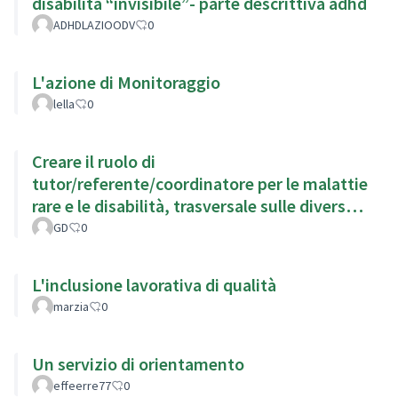
disabilità “invisibile”- parte descrittiva adhd
ADHDLAZIOODV
0
L'azione di Monitoraggio
lella
0
Creare il ruolo di
tutor/referente/coordinatore per le malattie
rare e le disabilità, trasversale sulle diverse
aree coinvolte, sanitaria, fiscale ecc
GD
0
L'inclusione lavorativa di qualità
marzia
0
Un servizio di orientamento
effeerre77
0