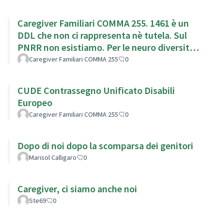
Caregiver Familiari COMMA 255. 1461 è un
DDL che non ci rappresenta nè tutela. Sul
PNRR non esistiamo. Per le neuro diversita
siamo obbligatori
Caregiver Familiari COMMA 255
0
CUDE Contrassegno Unificato Disabili
Europeo
Caregiver Familiari COMMA 255
0
Dopo di noi dopo la scomparsa dei genitori
Marisol Calligaro
0
Caregiver, ci siamo anche noi
Ste69
0