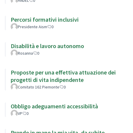
ANDEL
0
Percorsi formativi inclusivi
Presidente Aism
0
Disabilità e lavoro autonomo
Rosanna
0
Proposte per una effettiva attuazione dei
progetti di vita indipendente
Comitato 162 Piemonte
0
Obbligo adeguamenti accessibilità
VP
0
Prendo in mano la mia vita, da subito