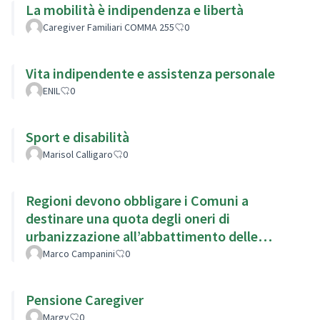
La mobilità è indipendenza e libertà
Caregiver Familiari COMMA 255
0
Vita indipendente e assistenza personale
ENIL
0
Sport e disabilità
Marisol Calligaro
0
Regioni devono obbligare i Comuni a
destinare una quota degli oneri di
urbanizzazione all’abbattimento delle
barriere architettoniche.
Marco Campanini
0
Pensione Caregiver
Margy
0