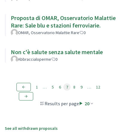
Proposta di OMAR, Osservatorio Malattie
Rare: Sale blu e stazioni ferroviarie.
OMAR, Osservatorio Malattie Rare
0
Non c'è salute senza salute mentale
Abbraccialoperme
0
1
…
5
6
7
8
9
…
12
Results per page:
20
See all withdrawn proposals