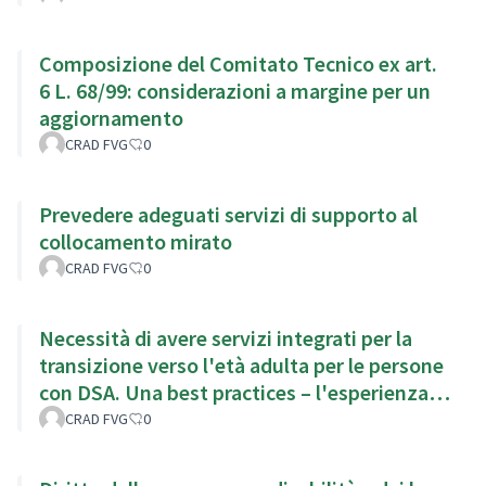
Composizione del Comitato Tecnico ex art.
6 L. 68/99: considerazioni a margine per un
aggiornamento
CRAD FVG
0
Prevedere adeguati servizi di supporto al
collocamento mirato
CRAD FVG
0
Necessità di avere servizi integrati per la
transizione verso l'età adulta per le persone
con DSA. Una best practices – l'esperienza
della Fondazione
CRAD FVG
0