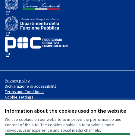
(External link)
(External link)
(External link)
Privacy policy
Dichiarazione di accessibilità
Terms and Conditions
Cookie settings
Information about the cookies used on the website
We use cookies on our website to improve the performance and
Website made with
free software
Creative Commons License
(External link)
content of the site. The cookies enable us to provide a more
.
individual user experience and social media channels.
(External link)