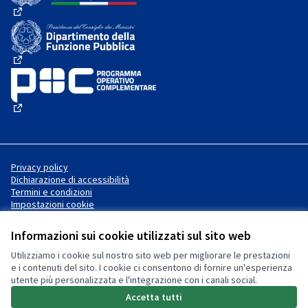
(Collegamento esterno)
(Collegamento esterno)
(Collegamento esterno)
Privacy policy
Dichiarazione di accessibilità
Termini e condizioni
Impostazioni cookie
Informazioni sui cookie utilizzati sul sito web
Utilizziamo i cookie sul nostro sito web per migliorare le prestazioni
Sito web creato con
software
Licenza Creative Commons
(Collegamento esterno)
e i contenuti del sito. I cookie ci consentono di fornire un'esperienza
libero
.
utente più personalizzata e l'integrazione con i canali social.
(Collegamento esterno)
(Collegamento esterno)
Accetta tutti