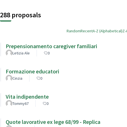
288 proposals
Random
Recent
A-Z (Alphabetical)
Z-
Prepensionamento caregiver familiari
Letizia Ale
0
Formazione educatori
Cinzia
0
Vita indipendente
Tommy67
0
Quote lavorative ex lege 68/99 - Replica