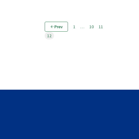
Prev
1
…
10
11
12