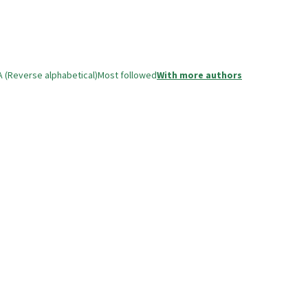
A (Reverse alphabetical)
Most followed
With more authors