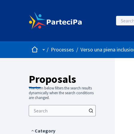
Home
Main menu
/
Processes
/
Verso una piena inclusio
Proposals
The form below filters the search results
dynamically when the search conditions
are changed.
Category