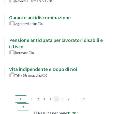
Novartis Farma S.p.A
0
Garante antidiscriminazione
Ageranvi onlus
0
Pensione anticipata per lavoratori disabili e
il fisco
hermann
0
Vita indipendente e Dopo di noi
Titty Stramacchia
0
1
2
3
4
5
6
7
…
12
Results per page:
20