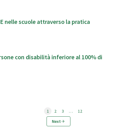
E nelle scuole attraverso la pratica
con disabilità inferiore al 100% di
1
2
3
…
12
Next