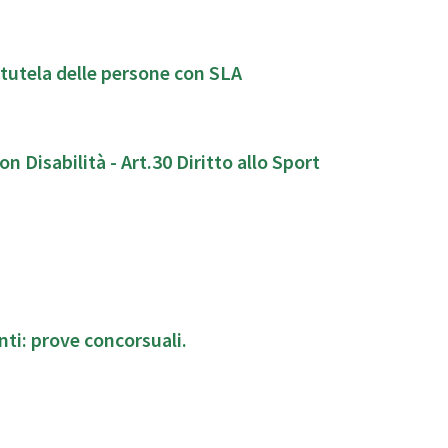
Proposta di Aisla: indicazioni socio sanitarie per la tutela delle persone con SLA
 Disabilità - Art.30 Diritto allo Sport
ti: prove concorsuali.