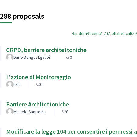
288 proposals
Random
Recent
A-Z (Alphabetical)
Z-
CRPD, barriere architettoniche
Dario Dongo, Égalité
0
L'azione di Monitoraggio
lella
0
Barriere Architettoniche
Michele Santarella
0
Modificare la legge 104 per consentire i permessi a