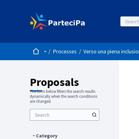
Home
Main menu
/
Processes
/
Verso una piena inclusio
Proposals
The form below filters the search results
dynamically when the search conditions
are changed.
Category