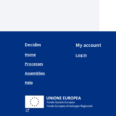
Decidim
My account
Home
Log in
Processes
Assemblies
Help
(External link)