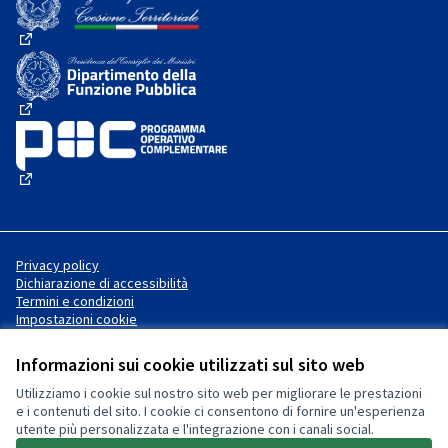
(Collegamento esterno)
(Collegamento esterno)
(Collegamento esterno)
Privacy policy
Dichiarazione di accessibilità
Termini e condizioni
Impostazioni cookie
Informazioni sui cookie utilizzati sul sito web
Utilizziamo i cookie sul nostro sito web per migliorare le prestazioni
Sito web creato con
software
Licenza Creative Commons
(Collegamento esterno)
e i contenuti del sito. I cookie ci consentono di fornire un'esperienza
libero
.
utente più personalizzata e l'integrazione con i canali social.
(Collegamento esterno)
(Collegamento esterno)