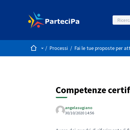
Home
Menù principale
/
Processi
/
Fai le tue proposte per at
Competenze certifi
angelasugiano
30/10/2020 14:56