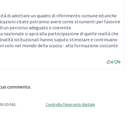
sità di adottare un quadro di riferimento comune ed anche
rtificazioni citate potranno avere come strumenti per favorire
di un percorso adeguato e coerente.
a nazionale si apra alla partecipazione di quelle realtà che
finalità istituzionali hanno saputo stimolare e continuano
on solo nel mondo della scuola - alla formazione costante
0
0
l tuo commento.
20-10-561
Controlla l'impronta digitale