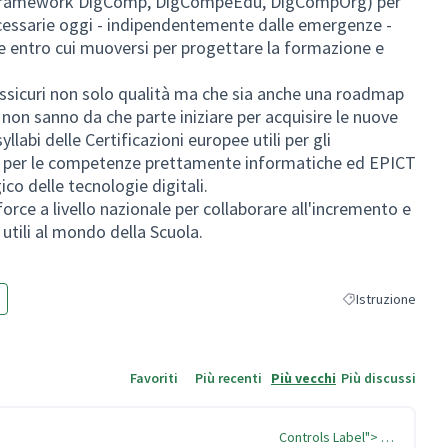
 (i framework DigComp, DigCompeEdu, DigCompOrg) per
ecessarie oggi - indipendentemente dalle emergenze -
ice entro cui muoversi per progettare la formazione e
ssicuri non solo qualità ma che sia anche una roadmap
 non sanno da che parte iniziare per acquisire le nuove
llabi delle Certificazioni europee utili per gli
DL per le competenze prettamente informatiche ed EPICT
o delle tecnologie digitali.
orce a livello nazionale per collaborare all'incremento e
i utili al mondo della Scuola.
Istruzione
Filtra i risultati p
Favoriti
Più recenti
Più vecchi
Più discussi
Controls Label"> …