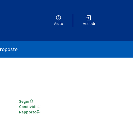
Aiuto
Accedi
utente
roposte
Segui
Condividi
Rapporto