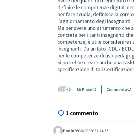
Avere dei quadri di riferimento
definire le competenze digitali n
per fare scuola, definisce la corn
l'aggiornamento degi insegnanti.
Ma per avere uno strumento che a
concreta per i tanti insegnanti che
competenze, è utile considerare i sy
insegnanti. Da un lato ICDL / EC
per le competenze di uso pedagogic
Si potrebbe creare anche una taskf
specificazione di tali Certificazion
+6
Mi Piace
Commenta
1 commento
Paolo99
30/03/2021 14:55
Comment Label