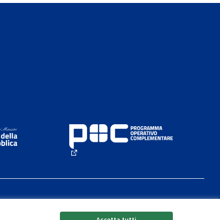
rno)
(Collegamento esterno)
Accetta tutti