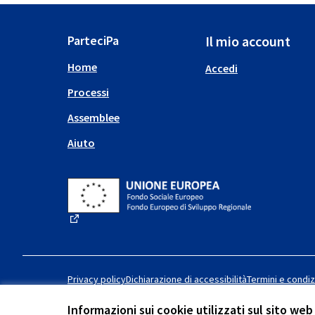
ParteciPa
Il mio account
Home
Accedi
Processi
Assemblee
Aiuto
(Collegamento esterno)
Privacy policy
Dichiarazione di accessibilità
Termini e condiz
Informazioni sui cookie utilizzati sul sito web