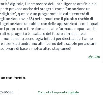
ntità digitale, l'incremento dell'intelligenza artificiale e
o però prevede anche dei progetti come "un anziano un
e digitale", questo è un programma in cui si tenterà di
li anziani (over 65) nei comuni con il più alto rischio di
d ogni anziano un tablet con delle app scaricate con le quali
on i propri cari o fare domande alle farmacie oppure anche
 altro progetto è il sabato del futuro con il quale si
 al mondo della tecnologia infatti per dieci sabati l'anno
i e scienziati andranno all'interno delle scuole per aiutare
 software di base e molto altro stay tuned!
1
0
l tuo commento.
20-10-536
Controlla l'impronta digitale