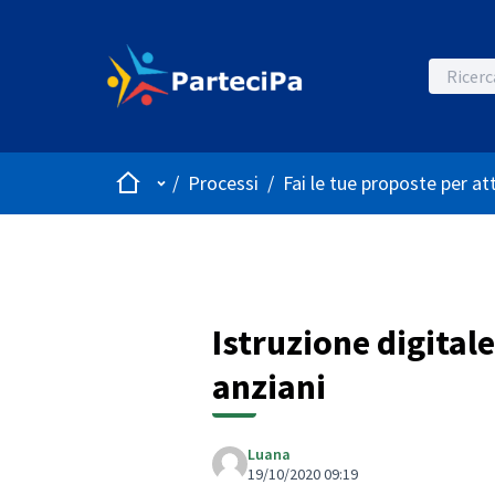
Home
Menù principale
/
Processi
/
Fai le tue proposte per at
Istruzione digitale
anziani
Luana
19/10/2020 09:19