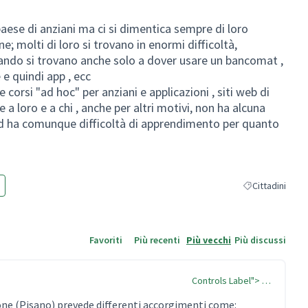
paese di anziani ma ci si dimentica sempre di loro
e; molti di loro si trovano in enormi difficoltà,
ando si trovano anche solo a dover usare un bancomat ,
e quindi app , ecc
e corsi "ad hoc" per anziani e applicazioni , siti web di
e a loro e a chi , anche per altri motivi, non ha alcuna
ed ha comunque difficoltà di apprendimento per quanto
Cittadini
Filtra i risultati
Favoriti
Più recenti
Più vecchi
Più discussi
Controls Label"> …
one (Pisano) prevede differenti accorgimenti come: