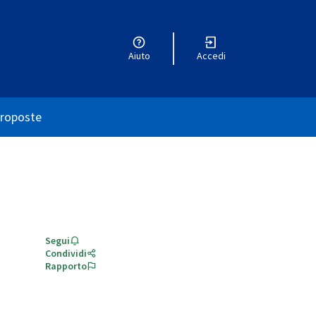
Aiuto
Accedi
utente
roposte
Segui
Condividi
Rapporto