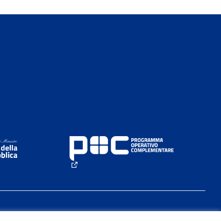
rno)
(Collegamento esterno)