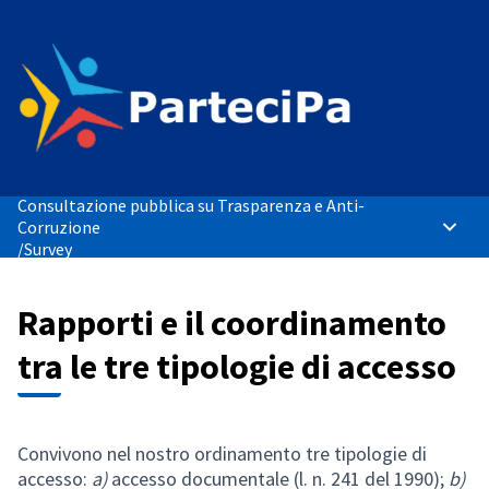
Consultazione pubblica su Trasparenza e Anti-
Corruzione
Main 
/
Survey
Rapporti e il coordinamento
tra le tre tipologie di accesso
Convivono nel nostro ordinamento tre tipologie di
accesso:
a)
accesso documentale (l. n. 241 del 1990);
b)