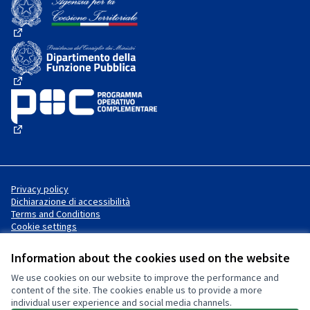
(External link)
(External link)
(External link)
Privacy policy
Dichiarazione di accessibilità
Terms and Conditions
Cookie settings
Information about the cookies used on the website
We use cookies on our website to improve the performance and
Website made with
free software
Creative Commons License
(External link)
content of the site. The cookies enable us to provide a more
.
individual user experience and social media channels.
(External link)