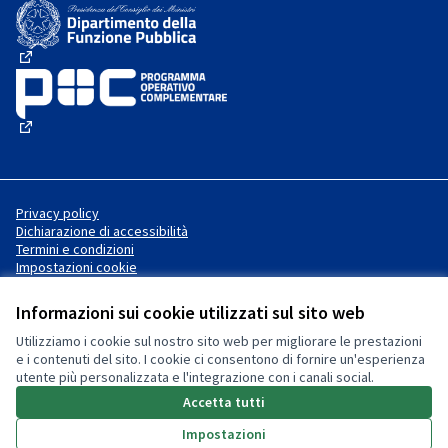
(Collegamento esterno)
(Collegamento esterno)
(Collegamento esterno)
Privacy policy
Dichiarazione di accessibilità
Termini e condizioni
Impostazioni cookie
Informazioni sui cookie utilizzati sul sito web
Utilizziamo i cookie sul nostro sito web per migliorare le prestazioni
Sito web creato con
software
Licenza Creative Commons
(Collegamento esterno)
e i contenuti del sito. I cookie ci consentono di fornire un'esperienza
libero
.
utente più personalizzata e l'integrazione con i canali social.
(Collegamento esterno)
(Collegamento esterno)
Accetta tutti
Impostazioni