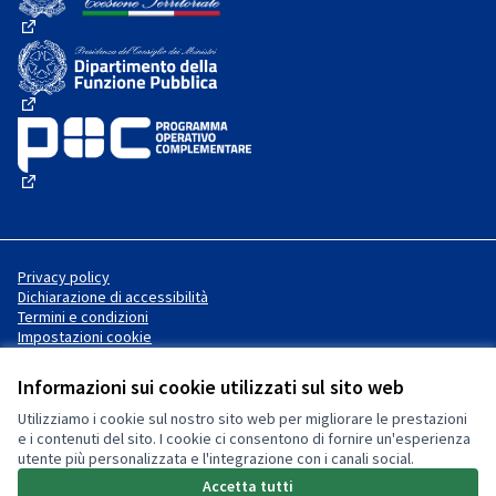
(Collegamento esterno)
(Collegamento esterno)
(Collegamento esterno)
Privacy policy
Dichiarazione di accessibilità
Termini e condizioni
Impostazioni cookie
Informazioni sui cookie utilizzati sul sito web
Utilizziamo i cookie sul nostro sito web per migliorare le prestazioni
Sito web creato con
software
Licenza Creative Commons
(Collegamento esterno)
e i contenuti del sito. I cookie ci consentono di fornire un'esperienza
libero
.
utente più personalizzata e l'integrazione con i canali social.
(Collegamento esterno)
(Collegamento esterno)
Accetta tutti