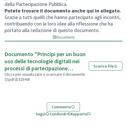
della Partecipazione Pubblica.
Potete trovare il documento anche qui in allegato.
Grazie a tutti quelli che hanno partecipato agli incontri,
contribuendo con le loro idee alla riflessione che ha
portato alla redazione di questo documento.
Documenti
Documento "Principi per un buon
uso delle tecnologie digitali nei
Scarica file
processi di partecipazione
pubblica"
Clicca per visualizzare o scaricare il documento
pdf
529 KB
(Apre in una nuova scheda)
Commenta
Segui
Condividi
Rapporto