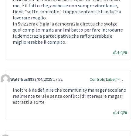
me, è il fatto che, anche se non sempre vincolante,
tiene "sotto controllo" i rappresentanti e li induce a
lavorare meglio.
In Svizzera c'è già la democrazia diretta che svolge
quel compito ma da anni mi batto per fare introdurre
la democrazia partecipativa che rafforzerebbe e
migliorerebbe il compito.
1
0
Waltibus89
23/04/2025 17:52
Controls Label"> …
Comment Label
Inoltre è da definire che community manager ecc siano
realmente terzi e senza conflitti d'interessi e magari
estratti a sorte.
1
0