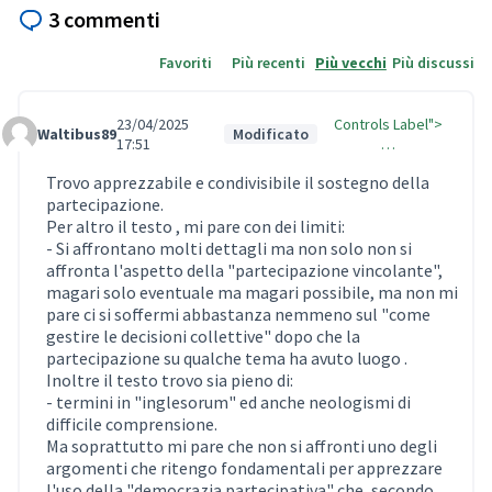
3 commenti
Favoriti
Più recenti
Più vecchi
Più discussi
23/04/2025
Controls Label">
Waltibus89
Modificato
Comment Label
17:51
…
Trovo apprezzabile e condivisibile il sostegno della
partecipazione.
Per altro il testo , mi pare con dei limiti:
- Si affrontano molti dettagli ma non solo non si
affronta l'aspetto della "partecipazione vincolante",
magari solo eventuale ma magari possibile, ma non mi
pare ci si soffermi abbastanza nemmeno sul "come
gestire le decisioni collettive" dopo che la
partecipazione su qualche tema ha avuto luogo .
Inoltre il testo trovo sia pieno di:
- termini in "inglesorum" ed anche neologismi di
difficile comprensione.
Ma soprattutto mi pare che non si affronti uno degli
argomenti che ritengo fondamentali per apprezzare
l'uso della "democrazia partecipativa" che, secondo