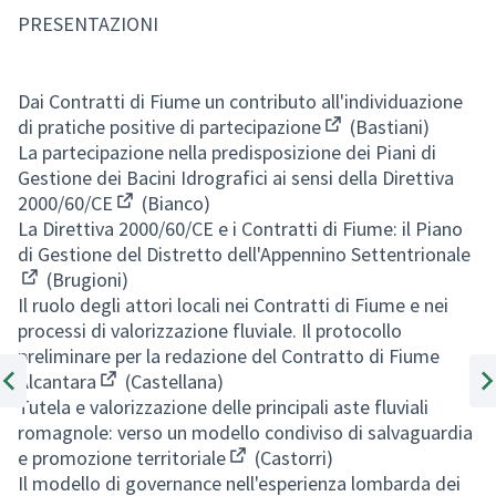
PRESENTAZIONI
Dai Contratti di Fiume un contributo all'individuazione
di pratiche positive di partecipazione
(Bastiani)
(Apre in una nuova s
La partecipazione nella predisposizione dei Piani di
Gestione dei Bacini Idrografici ai sensi della Direttiva
2000/60/CE
(Bianco)
(Apre in una nuova scheda)
La Direttiva 2000/60/CE e i Contratti di Fiume: il Piano
di Gestione del Distretto dell'Appennino Settentrionale
(Brugioni)
(Apre in una nuova scheda)
Il ruolo degli attori locali nei Contratti di Fiume e nei
processi di valorizzazione fluviale. Il protocollo
preliminare per la redazione del Contratto di Fiume
Alcantara
(Castellana)
(Apre in una nuova scheda)
Tutela e valorizzazione delle principali aste fluviali
Elemento precedente
Ele
romagnole: verso un modello condiviso di salvaguardia
e promozione territoriale
(Castorri)
(Apre in una nuova scheda)
Il modello di governance nell'esperienza lombarda dei