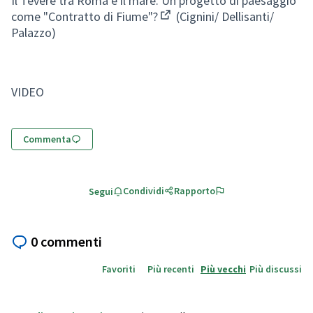
Il Tevere tra Roma e il mare. Un progetto di paesaggio
come "Contratto di Fiume"?
(Cignini/ Dellisanti/
(Apre in una nuova scheda)
Palazzo)
VIDEO
Commenta
Condividi
Rapporto
Segui
0 commenti
Favoriti
Più recenti
Più vecchi
Più discussi