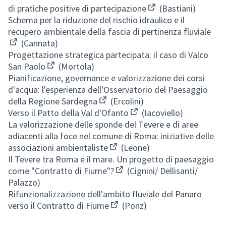
di pratiche positive di partecipazione
(Bastiani)
(Apre in una nuova s
Schema per la riduzione del rischio idraulico e il
recupero ambientale della fascia di pertinenza fluviale
(Cannata)
(Apre in una nuova scheda)
Progettazione strategica partecipata: il caso di Valco
San Paolo
(Mortola)
(Apre in una nuova scheda)
Pianificazione, governance e valorizzazione dei corsi
d'acqua: l'esperienza dell'Osservatorio del Paesaggio
della Regione Sardegna
(Ercolini)
(Apre in una nuova scheda)
Verso il Patto della Val d'Ofanto
(Iacoviello)
(Apre in una nuova scheda
La valorizzazione delle sponde del Tevere e di aree
adiacenti alla foce nel comune di Roma: iniziative delle
associazioni ambientaliste
(Leone)
(Apre in una nuova scheda)
Il Tevere tra Roma e il mare. Un progetto di paesaggio
come "Contratto di Fiume"?
(Cignini/ Dellisanti/
(Apre in una nuova scheda)
Palazzo)
Rifunzionalizzazione dell'ambito fluviale del Panaro
verso il Contratto di Fiume
(Ponz)
(Apre in una nuova scheda)