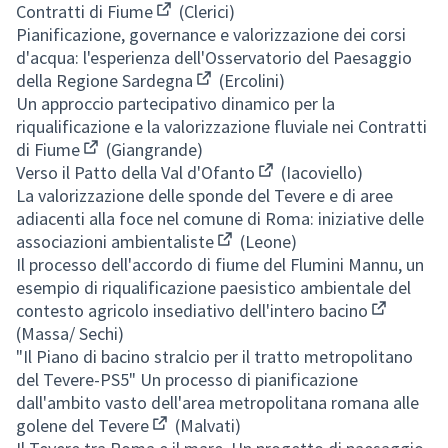
Contratti di Fiume
(Clerici)
(Apre in una nuova scheda)
Pianificazione, governance e valorizzazione dei corsi
d'acqua: l'esperienza dell'Osservatorio del Paesaggio
della Regione Sardegna
(Ercolini)
(Apre in una nuova scheda)
Un approccio partecipativo dinamico per la
riqualificazione e la valorizzazione fluviale nei Contratti
di Fiume
(Giangrande)
(Apre in una nuova scheda)
Verso il Patto della Val d'Ofanto
(Iacoviello)
(Apre in una nuova scheda
La valorizzazione delle sponde del Tevere e di aree
adiacenti alla foce nel comune di Roma: iniziative delle
associazioni ambientaliste
(Leone)
(Apre in una nuova scheda)
Il processo dell'accordo di fiume del Flumini Mannu, un
esempio di riqualificazione paesistico ambientale del
contesto agricolo insediativo dell'intero bacino
(Apre in u
(Massa/ Sechi)
"Il Piano di bacino stralcio per il tratto metropolitano
del Tevere-PS5" Un processo di pianificazione
dall'ambito vasto dell'area metropolitana romana alle
golene del Tevere
(Malvati)
(Apre in una nuova scheda)