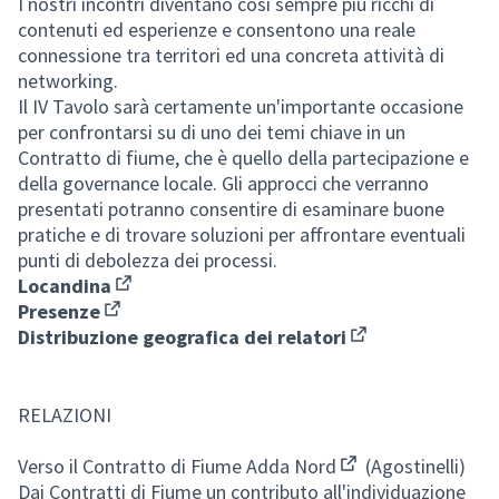
I nostri incontri diventano così sempre più ricchi di
contenuti ed esperienze e consentono una reale
connessione tra territori ed una concreta attività di
networking.
Il IV Tavolo sarà certamente un'importante occasione
per confrontarsi su di uno dei temi chiave in un
Contratto di fiume, che è quello della partecipazione e
della governance locale. Gli approcci che verranno
presentati potranno consentire di esaminare buone
pratiche e di trovare soluzioni per affrontare eventuali
punti di debolezza dei processi.
Locandina
(Apre in una nuova scheda)
Presenze
(Apre in una nuova scheda)
Distribuzione geografica dei relatori
(Apre in una nuov
RELAZIONI
Verso il Contratto di Fiume Adda Nord
(Agostinelli)
(Apre in una nuova
Dai Contratti di Fiume un contributo all'individuazione