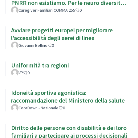
PNRR non esistiamo. Per le neuro diversita
siamo obbligatori
Caregiver Familiari COMMA 255
0
Avviare progetti europei per migliorare
l’accessibilità degli aerei di linea
Giovanni Bellino
0
Uniformità tra regioni
VP
0
Idoneità sportiva agonistica:
raccomandazione del Ministero della salute
CoorDown - Nazionale
0
Diritto delle persone con disabilità e dei loro
familiari a partecipare ai processi decisionali