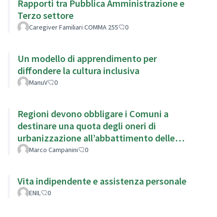
Rapporti tra Pubblica Amministrazione e
Terzo settore
Caregiver Familiari COMMA 255
0
Un modello di apprendimento per
diffondere la cultura inclusiva
ManuV
0
Regioni devono obbligare i Comuni a
destinare una quota degli oneri di
urbanizzazione all’abbattimento delle
barriere architettoniche.
Marco Campanini
0
Vita indipendente e assistenza personale
ENIL
0