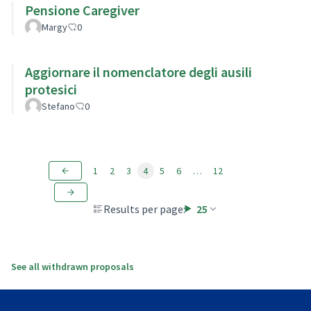
Pensione Caregiver
Margy
0
Aggiornare il nomenclatore degli ausili
protesici
Stefano
0
1
2
3
4
5
6
…
12
Results per page:
25
See all withdrawn proposals