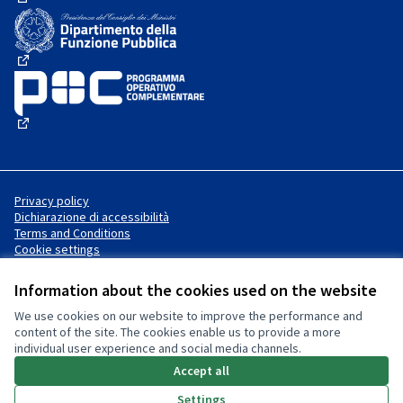
(External link)
(External link)
(External link)
Privacy policy
Dichiarazione di accessibilità
Terms and Conditions
Cookie settings
Information about the cookies used on the website
We use cookies on our website to improve the performance and
Website made with
free software
Creative Commons License
(External link)
content of the site. The cookies enable us to provide a more
.
individual user experience and social media channels.
(External link)
(External link)
Accept all
Settings