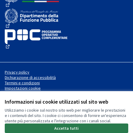
(Collegamento esterno)
(Collegamento esterno)
(Collegamento esterno)
Privacy policy
Dichiarazione di accessibilità
Termini e condizioni
Impostazioni cookie
Informazioni sui cookie utilizzati sul sito web
Utilizziamo i cookie sul nostro sito web per migliorare le prestazioni
Sito web creato con
software
Licenza Creative Commons
(Collegamento esterno)
e i contenuti del sito. I cookie ci consentono di fornire un'esperienza
libero
.
utente più personalizzata e l'integrazione con i canali social.
(Collegamento esterno)
(Collegamento esterno)
Accetta tutti