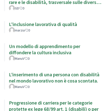
rare e le disabilità, trasversale sulle diverse
aree coinvolte, sanitaria, fiscale ecc
GD
0
L'inclusione lavorativa di qualità
marzia
0
Un modello di apprendimento per
diffondere la cultura inclusiva
ManuV
0
L’inserimento di una persona con disabilità
nel mondo lavorativo non è cosa scontata.
ManuV
0
Progressione di carriera per le categorie
protette ex lege 68/99 art. 1 (disabili) o per