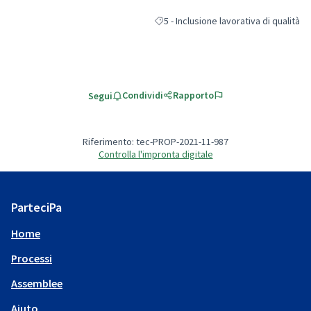
5 - Inclusione lavorativa di qualità
Filtra i risultati per categoria: 5 - Incl
Condividi
Rapporto
Segui
Riferimento: tec-PROP-2021-11-987
Controlla l'impronta digitale
ParteciPa
Home
Processi
Assemblee
Aiuto