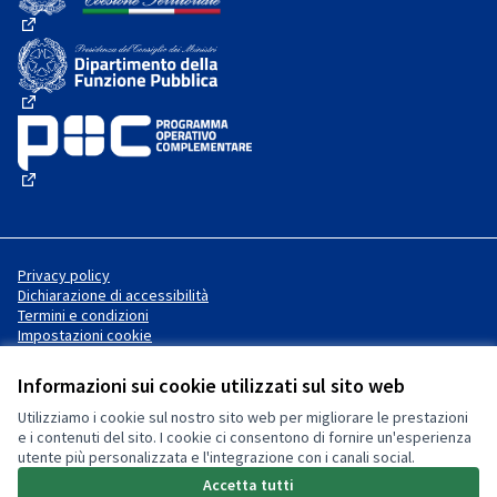
(Collegamento esterno)
(Collegamento esterno)
(Collegamento esterno)
Privacy policy
Dichiarazione di accessibilità
Termini e condizioni
Impostazioni cookie
Informazioni sui cookie utilizzati sul sito web
Utilizziamo i cookie sul nostro sito web per migliorare le prestazioni
Sito web creato con
software
Licenza Creative Commons
(Collegamento esterno)
e i contenuti del sito. I cookie ci consentono di fornire un'esperienza
libero
.
utente più personalizzata e l'integrazione con i canali social.
(Collegamento esterno)
(Collegamento esterno)
Accetta tutti