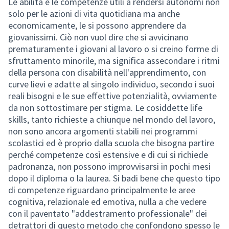
Le abilità e le competenze utili a rendersi autonomi non
solo per le azioni di vita quotidiana ma anche
economicamente, le si possono apprendere da
giovanissimi. Ciò non vuol dire che si avvicinano
prematuramente i giovani al lavoro o si creino forme di
sfruttamento minorile, ma significa assecondare i ritmi
della persona con disabilità nell'apprendimento, con
curve lievi e adatte al singolo individuo, secondo i suoi
reali bisogni e le sue effettive potenzialità, ovviamente
da non sottostimare per stigma. Le cosiddette life
skills, tanto richieste a chiunque nel mondo del lavoro,
non sono ancora argomenti stabili nei programmi
scolastici ed è proprio dalla scuola che bisogna partire
perché competenze così estensive e di cui si richiede
padronanza, non possono improvvisarsi in pochi mesi
dopo il diploma o la laurea. Si badi bene che questo tipo
di competenze riguardano principalmente le aree
cognitiva, relazionale ed emotiva, nulla a che vedere
con il paventato "addestramento professionale" dei
detrattori di questo metodo che confondono spesso le