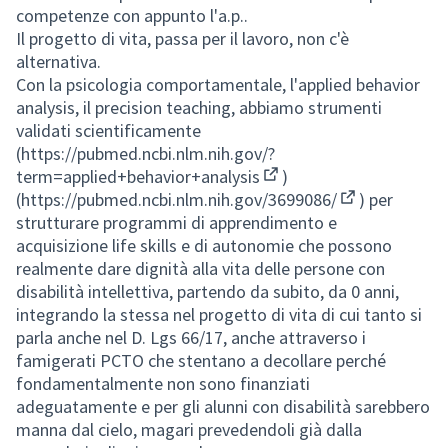
competenze con appunto l'a.p..
Il progetto di vita, passa per il lavoro, non c'è
alternativa.
Con la psicologia comportamentale, l'applied behavior
analysis, il precision teaching, abbiamo strumenti
validati scientificamente
(
https://pubmed.ncbi.nlm.nih.gov/?
term=applied+behavior+analysis
)
(Collegamento esterno)
(
https://pubmed.ncbi.nlm.nih.gov/3699086/
) per
(Collegamento
strutturare programmi di apprendimento e
acquisizione life skills e di autonomie che possono
realmente dare dignità alla vita delle persone con
disabilità intellettiva, partendo da subito, da 0 anni,
integrando la stessa nel progetto di vita di cui tanto si
parla anche nel D. Lgs 66/17, anche attraverso i
famigerati PCTO che stentano a decollare perché
fondamentalmente non sono finanziati
adeguatamente e per gli alunni con disabilità sarebbero
manna dal cielo, magari prevedendoli già dalla