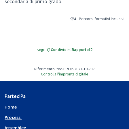
secondaria di primo grado.
4 - Percorsi formativi inclusivi
Filtra i risultati per categoria: 4 - 
Condividi
Rapporto
Segui
Riferimento: tec-PROP-2021-10-737
Controlla l'impronta digitale
ParteciPa
Home
Processi
Assemblee