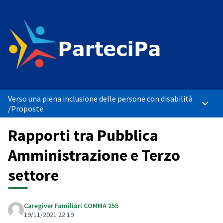
Verso una piena inclusione delle persone con disabilità
Menù p
/
Proposte
Rapporti tra Pubblica
Amministrazione e Terzo
settore
Caregiver Familiari COMMA 255
19/11/2021 22:19