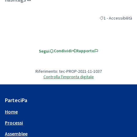
(Collegamento esterno)
1 - Accessibilità
Filtra i risultati per 
Condividi
Rapporto
Segui
Riferimento: tec-PROP-2021-11-1037
Controlla l'impronta digitale
ParteciPa
Home
Processi
Assemblee