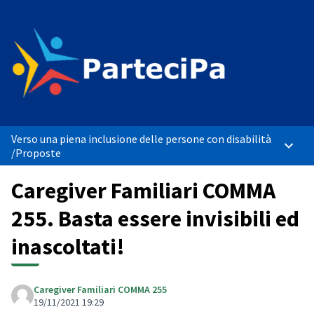
Verso una piena inclusione delle persone con disabilità
Menù p
/
Proposte
Caregiver Familiari COMMA
255. Basta essere invisibili ed
inascoltati!
Caregiver Familiari COMMA 255
19/11/2021 19:29