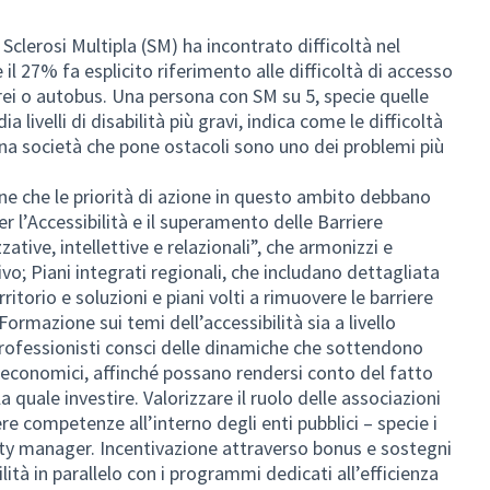
Sclerosi Multipla (SM) ha incontrato difficoltà nel
 il 27% fa esplicito riferimento alle difficoltà di accesso
 aerei o autobus. Una persona con SM su 5, specie quelle
 livelli di disabilità più gravi, indica come le difficoltà
 una società che pone ostacoli sono uno dei problemi più
 che le priorità di azione in questo ambito debbano
 l’Accessibilità e il superamento delle Barriere
zative, intellettive e relazionali”, che armonizzi e
ivo; Piani integrati regionali, che includano dettagliata
ritorio e soluzioni e piani volti a rimuovere le barriere
Formazione sui temi dell’accessibilità sia a livello
 professionisti consci delle dinamiche che sottendono
ori economici, affinché possano rendersi conto del fatto
la quale investire. Valorizzare il ruolo delle associazioni
re competenze all’interno degli enti pubblici – specie i
ty manager. Incentivazione attraverso bonus e sostegni
lità in parallelo con i programmi dedicati all’efficienza