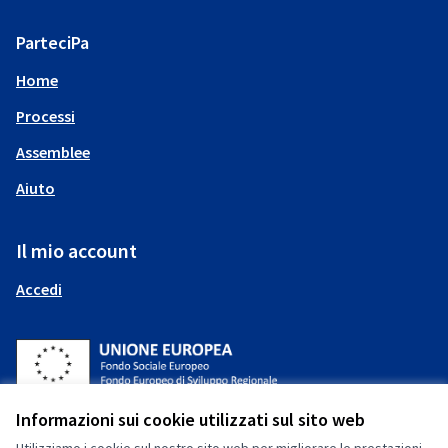
ParteciPa
Home
Processi
Assemblee
Aiuto
Il mio account
Accedi
(Collegamento esterno)
Informazioni sui cookie utilizzati sul sito web